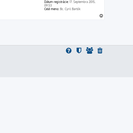
Dátum registrácie:
17. Septembra 2015,
09:53
Celé meno:
Bc. Cyril Bartók
H
o
r
e