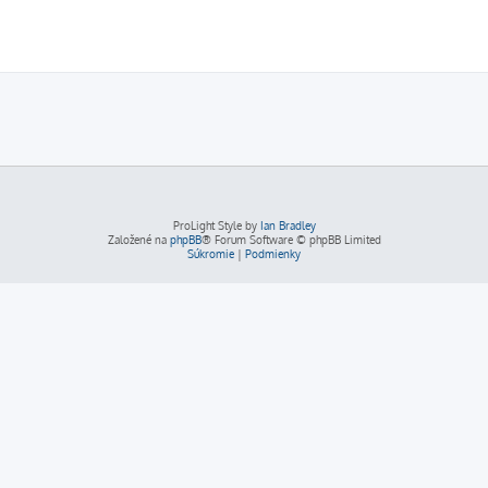
ProLight Style by
Ian Bradley
Založené na
phpBB
® Forum Software © phpBB Limited
Súkromie
|
Podmienky