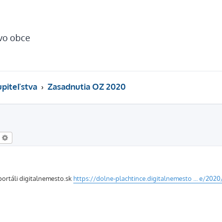
tvo obce
piteľstva
Zasadnutia OZ 2020
ľadať
Rozšírené vyhľadávanie
portáli digitalnemesto.sk
https://dolne-plachtince.digitalnemesto ... e/202