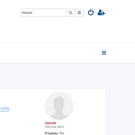
Hľadať
Rozšírené vyhľadávanie
0/UZN
.
cbartok
Starosta obce
Príspevky:
154