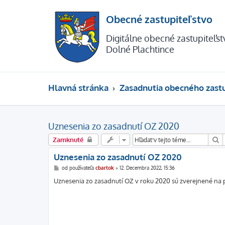
Obecné zastupiteľstvo
Digitálne obecné zastupiteľs
Dolné Plachtince
Hlavná stránka
Zasadnutia obecného zastu
Uznesenia zo zasadnutí OZ 2020
H
Zamknuté
Uznesenia zo zasadnutí OZ 2020
P
od používateľa
cbartok
»
12. Decembra 2022, 15:36
r
í
Uznesenia zo zasadnutí OZ v roku 2020 sú zverejnené na 
s
p
e
v
o
k