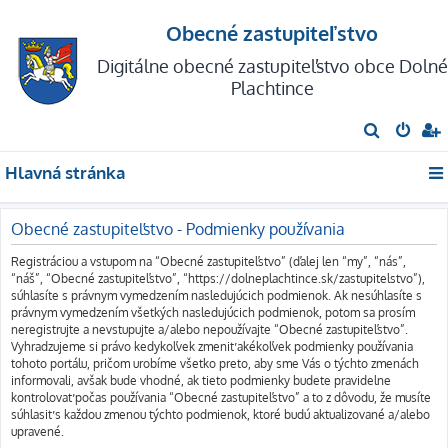
Obecné zastupiteľstvo
Digitálne obecné zastupiteľstvo obce Dolné
Plachtince
H
ľ
Hlavná stránka
a
d
Obecné zastupiteľstvo - Podmienky používania
a
ť
Registráciou a vstupom na “Obecné zastupiteľstvo” (ďalej len “my”, “nás”,
“náš”, “Obecné zastupiteľstvo”, “https://dolneplachtince.sk/zastupitelstvo”),
súhlasíte s právnym vymedzením nasledujúcich podmienok. Ak nesúhlasíte s
právnym vymedzením všetkých nasledujúcich podmienok, potom sa prosím
neregistrujte a nevstupujte a/alebo nepoužívajte “Obecné zastupiteľstvo”.
Vyhradzujeme si právo kedykoľvek zmeniť akékoľvek podmienky používania
tohoto portálu, pričom urobíme všetko preto, aby sme Vás o týchto zmenách
informovali, avšak bude vhodné, ak tieto podmienky budete pravidelne
kontrolovať počas používania “Obecné zastupiteľstvo” a to z dôvodu, že musíte
súhlasiť s každou zmenou týchto podmienok, ktoré budú aktualizované a/alebo
upravené.