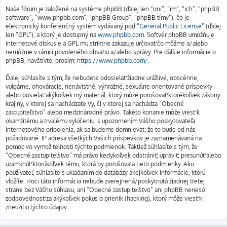
Naše fórum je založené na systéme phpBB (ďalej len “oni”, “im”, “ich”, “phpBB
software”, “www.phpbb.com”, “phpBB Group”, “phpBB tímy”), čo je
elektronický konferenčný systém vydávaný pod “
General Public License
” (ďalej
len “GPL”), a ktorý je dostupný na
www.phpbb.com
. Softvér phpBB umožňuje
internetové diskusie a GPL mu striktne zakazuje určovať čo môžme a/alebo
nemôžme v rámci povoleného obsahu a/alebo správy. Pre ďalšie informácie o
phpBB, navštívte, prosím:
https://www.phpbb.com/
.
Ďalej súhlasíte s tým, že nebudete odosielať žiadne urážlivé, obscénne,
vulgárne, ohováracie, nenávistné, výhražné, sexuálne orientované príspevky
alebo posielať akýkoľvek iný materiál, ktorý môže porušovať ktorékoľvek zákony
krajiny, v ktorej sa nachádzate Vy, či v ktorej sa nachádza “Obecné
zastupiteľstvo” alebo medzinárodné právo. Takéto konanie môže viesť k
okamžitému a trvalému vylúčeniu, s upozornením Vášho poskytovateľa
internetového pripojenia, ak sa budeme domnievať, že to bude od nás
požadované. IP adresa všetkých Vašich príspevkov je zaznamenávaná na
pomoc vo vymožiteľnosti týchto podmienok. Taktiež súhlasíte s tým, že
“Obecné zastupiteľstvo” má právo kedykoľvek odstrániť, upraviť, presunúť alebo
uzamknúť ktorúkoľvek tému, ktorá by porušovala tieto podmienky. Ako
používateľ, súhlasíte s ukladaním do databázy akejkoľvek informácie, ktorú
vložíte. Hoci táto informácia nebude zverejnená/poskytnutá žiadnej tretej
strane bez Vášho súhlasu, ani “Obecné zastupiteľstvo” ani phpBB nenesú
zodpovednosť za akýkoľvek pokus o prienik (hacking), ktorý môže viesť k
zneužitiu týchto údajov.