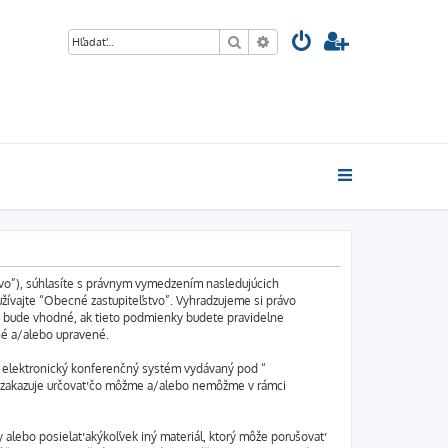
Hľadať
Rozšírené vyhľadávanie
stvo”), súhlasíte s právnym vymedzením nasledujúcich
ívajte “Obecné zastupiteľstvo”. Vyhradzujeme si právo
k bude vhodné, ak tieto podmienky budete pravidelne
né a/alebo upravené.
e elektronický konferenčný systém vydávaný pod “
e zakazuje určovať čo môžme a/alebo nemôžme v rámci
 alebo posielať akýkoľvek iný materiál, ktorý môže porušovať