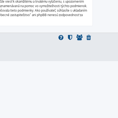
môže viesť k okamžitému a trvalému vylúčeniu, s upozornením
 zaznamenávaná na pomoc vo vymožiteľnosti týchto podmienok.
ušovala tieto podmienky. Ako používateľ, súhlasíte s ukladaním
i “Obecné zastupiteľstvo” ani phpBB nenesú zodpovednosť za