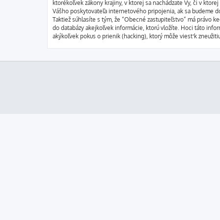
ktorékoľvek zákony krajiny, v ktorej sa nachádzate Vy, či v kt
Vášho poskytovateľa internetového pripojenia, ak sa budeme d
Taktiež súhlasíte s tým, že “Obecné zastupiteľstvo” má právo ke
do databázy akejkoľvek informácie, ktorú vložíte. Hoci táto in
akýkoľvek pokus o prienik (hacking), ktorý môže viesť k zneužiti