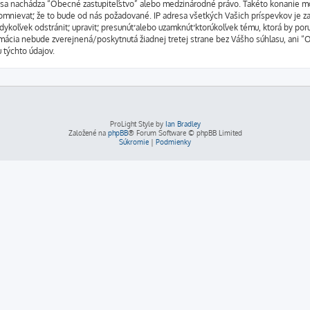
orej sa nachádza “Obecné zastupiteľstvo” alebo medzinárodné právo. Takéto konanie 
omnievať, že to bude od nás požadované. IP adresa všetkých Vašich príspevkov je
dykoľvek odstrániť, upraviť, presunúť alebo uzamknúť ktorúkoľvek tému, ktorá by por
formácia nebude zverejnená/poskytnutá žiadnej tretej strane bez Vášho súhlasu, an
u týchto údajov.
ProLight Style by
Ian Bradley
Založené na
phpBB
® Forum Software © phpBB Limited
Súkromie
|
Podmienky