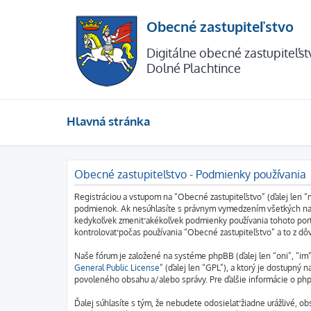
Obecné zastupiteľstvo
Digitálne obecné zastupiteľs
Dolné Plachtince
Hlavná stránka
Obecné zastupiteľstvo - Podmienky používania
Registráciou a vstupom na “Obecné zastupiteľstvo” (ďalej len “
podmienok. Ak nesúhlasíte s právnym vymedzením všetkých nasl
kedykoľvek zmeniť akékoľvek podmienky používania tohoto port
kontrolovať počas používania “Obecné zastupiteľstvo” a to z d
Naše fórum je založené na systéme phpBB (ďalej len “oni”, “i
General Public License
” (ďalej len “GPL”), a ktorý je dostupný n
povoleného obsahu a/alebo správy. Pre ďalšie informácie o php
Ďalej súhlasíte s tým, že nebudete odosielať žiadne urážlivé, o