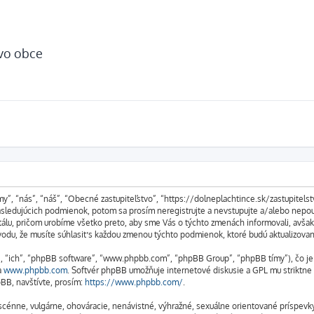
tvo obce
my”, “nás”, “náš”, “Obecné zastupiteľstvo”, “https://dolneplachtince.sk/zastupitel
edujúcich podmienok, potom sa prosím neregistrujte a nevstupujte a/alebo nepouž
álu, pričom urobíme všetko preto, aby sme Vás o týchto zmenách informovali, avša
ôvodu, že musíte súhlasiť s každou zmenou týchto podmienok, ktoré budú aktualizova
m”, “ich”, “phpBB software”, “www.phpbb.com”, “phpBB Group”, “phpBB tímy”), čo j
a
www.phpbb.com
. Softvér phpBB umožňuje internetové diskusie a GPL mu striktn
BB, navštívte, prosím:
https://www.phpbb.com/
.
bscénne, vulgárne, ohováracie, nenávistné, výhražné, sexuálne orientované príspevky