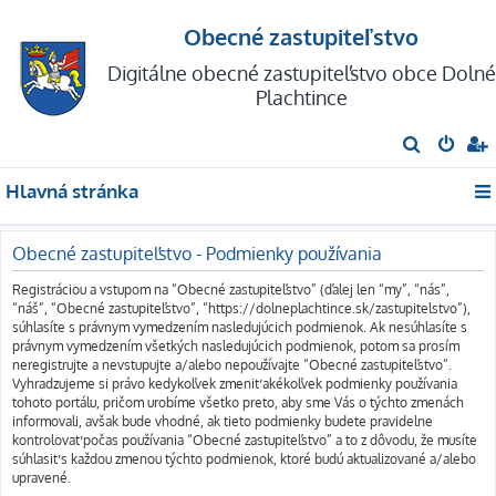
Obecné zastupiteľstvo
Digitálne obecné zastupiteľstvo obce Dolné
Plachtince
H
ľ
Hlavná stránka
a
d
Obecné zastupiteľstvo - Podmienky používania
a
ť
Registráciou a vstupom na “Obecné zastupiteľstvo” (ďalej len “my”, “nás”,
“náš”, “Obecné zastupiteľstvo”, “https://dolneplachtince.sk/zastupitelstvo”),
súhlasíte s právnym vymedzením nasledujúcich podmienok. Ak nesúhlasíte s
právnym vymedzením všetkých nasledujúcich podmienok, potom sa prosím
neregistrujte a nevstupujte a/alebo nepoužívajte “Obecné zastupiteľstvo”.
Vyhradzujeme si právo kedykoľvek zmeniť akékoľvek podmienky používania
tohoto portálu, pričom urobíme všetko preto, aby sme Vás o týchto zmenách
informovali, avšak bude vhodné, ak tieto podmienky budete pravidelne
kontrolovať počas používania “Obecné zastupiteľstvo” a to z dôvodu, že musíte
súhlasiť s každou zmenou týchto podmienok, ktoré budú aktualizované a/alebo
upravené.