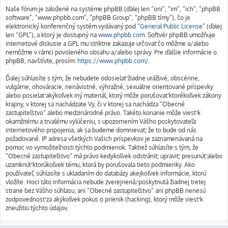
Naše fórum je založené na systéme phpBB (ďalej len “oni”, “im”, “ich”, “phpBB
software”, “www.phpbb.com”, “phpBB Group”, “phpBB tímy”), čo je
elektronický konferenčný systém vydávaný pod “
General Public License
” (ďalej
len “GPL”), a ktorý je dostupný na
www.phpbb.com
. Softvér phpBB umožňuje
internetové diskusie a GPL mu striktne zakazuje určovať čo môžme a/alebo
nemôžme v rámci povoleného obsahu a/alebo správy. Pre ďalšie informácie o
phpBB, navštívte, prosím:
https://www.phpbb.com/
.
Ďalej súhlasíte s tým, že nebudete odosielať žiadne urážlivé, obscénne,
vulgárne, ohováracie, nenávistné, výhražné, sexuálne orientované príspevky
alebo posielať akýkoľvek iný materiál, ktorý môže porušovať ktorékoľvek zákony
krajiny, v ktorej sa nachádzate Vy, či v ktorej sa nachádza “Obecné
zastupiteľstvo” alebo medzinárodné právo. Takéto konanie môže viesť k
okamžitému a trvalému vylúčeniu, s upozornením Vášho poskytovateľa
internetového pripojenia, ak sa budeme domnievať, že to bude od nás
požadované. IP adresa všetkých Vašich príspevkov je zaznamenávaná na
pomoc vo vymožiteľnosti týchto podmienok. Taktiež súhlasíte s tým, že
“Obecné zastupiteľstvo” má právo kedykoľvek odstrániť, upraviť, presunúť alebo
uzamknúť ktorúkoľvek tému, ktorá by porušovala tieto podmienky. Ako
používateľ, súhlasíte s ukladaním do databázy akejkoľvek informácie, ktorú
vložíte. Hoci táto informácia nebude zverejnená/poskytnutá žiadnej tretej
strane bez Vášho súhlasu, ani “Obecné zastupiteľstvo” ani phpBB nenesú
zodpovednosť za akýkoľvek pokus o prienik (hacking), ktorý môže viesť k
zneužitiu týchto údajov.