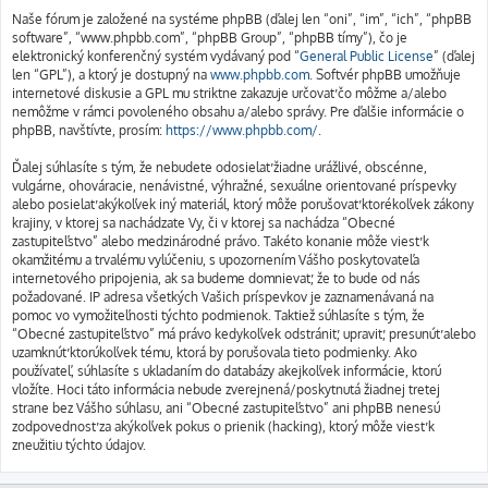
Naše fórum je založené na systéme phpBB (ďalej len “oni”, “im”, “ich”, “phpBB
software”, “www.phpbb.com”, “phpBB Group”, “phpBB tímy”), čo je
elektronický konferenčný systém vydávaný pod “
General Public License
” (ďalej
len “GPL”), a ktorý je dostupný na
www.phpbb.com
. Softvér phpBB umožňuje
internetové diskusie a GPL mu striktne zakazuje určovať čo môžme a/alebo
nemôžme v rámci povoleného obsahu a/alebo správy. Pre ďalšie informácie o
phpBB, navštívte, prosím:
https://www.phpbb.com/
.
Ďalej súhlasíte s tým, že nebudete odosielať žiadne urážlivé, obscénne,
vulgárne, ohováracie, nenávistné, výhražné, sexuálne orientované príspevky
alebo posielať akýkoľvek iný materiál, ktorý môže porušovať ktorékoľvek zákony
krajiny, v ktorej sa nachádzate Vy, či v ktorej sa nachádza “Obecné
zastupiteľstvo” alebo medzinárodné právo. Takéto konanie môže viesť k
okamžitému a trvalému vylúčeniu, s upozornením Vášho poskytovateľa
internetového pripojenia, ak sa budeme domnievať, že to bude od nás
požadované. IP adresa všetkých Vašich príspevkov je zaznamenávaná na
pomoc vo vymožiteľnosti týchto podmienok. Taktiež súhlasíte s tým, že
“Obecné zastupiteľstvo” má právo kedykoľvek odstrániť, upraviť, presunúť alebo
uzamknúť ktorúkoľvek tému, ktorá by porušovala tieto podmienky. Ako
používateľ, súhlasíte s ukladaním do databázy akejkoľvek informácie, ktorú
vložíte. Hoci táto informácia nebude zverejnená/poskytnutá žiadnej tretej
strane bez Vášho súhlasu, ani “Obecné zastupiteľstvo” ani phpBB nenesú
zodpovednosť za akýkoľvek pokus o prienik (hacking), ktorý môže viesť k
zneužitiu týchto údajov.