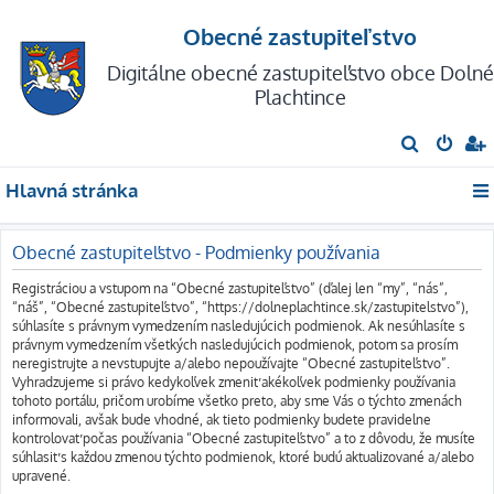
Obecné zastupiteľstvo
Digitálne obecné zastupiteľstvo obce Dolné
Plachtince
H
ľ
Hlavná stránka
a
d
Obecné zastupiteľstvo - Podmienky používania
a
ť
Registráciou a vstupom na “Obecné zastupiteľstvo” (ďalej len “my”, “nás”,
“náš”, “Obecné zastupiteľstvo”, “https://dolneplachtince.sk/zastupitelstvo”),
súhlasíte s právnym vymedzením nasledujúcich podmienok. Ak nesúhlasíte s
právnym vymedzením všetkých nasledujúcich podmienok, potom sa prosím
neregistrujte a nevstupujte a/alebo nepoužívajte “Obecné zastupiteľstvo”.
Vyhradzujeme si právo kedykoľvek zmeniť akékoľvek podmienky používania
tohoto portálu, pričom urobíme všetko preto, aby sme Vás o týchto zmenách
informovali, avšak bude vhodné, ak tieto podmienky budete pravidelne
kontrolovať počas používania “Obecné zastupiteľstvo” a to z dôvodu, že musíte
súhlasiť s každou zmenou týchto podmienok, ktoré budú aktualizované a/alebo
upravené.