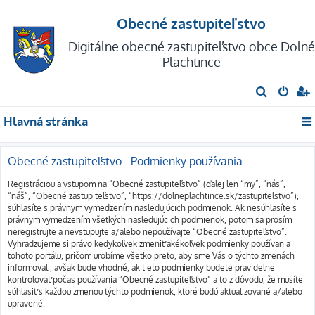
Obecné zastupiteľstvo
Digitálne obecné zastupiteľstvo obce Dolné
Plachtince
H
ľ
Hlavná stránka
a
d
Obecné zastupiteľstvo - Podmienky používania
a
ť
Registráciou a vstupom na “Obecné zastupiteľstvo” (ďalej len “my”, “nás”,
“náš”, “Obecné zastupiteľstvo”, “https://dolneplachtince.sk/zastupitelstvo”),
súhlasíte s právnym vymedzením nasledujúcich podmienok. Ak nesúhlasíte s
právnym vymedzením všetkých nasledujúcich podmienok, potom sa prosím
neregistrujte a nevstupujte a/alebo nepoužívajte “Obecné zastupiteľstvo”.
Vyhradzujeme si právo kedykoľvek zmeniť akékoľvek podmienky používania
tohoto portálu, pričom urobíme všetko preto, aby sme Vás o týchto zmenách
informovali, avšak bude vhodné, ak tieto podmienky budete pravidelne
kontrolovať počas používania “Obecné zastupiteľstvo” a to z dôvodu, že musíte
súhlasiť s každou zmenou týchto podmienok, ktoré budú aktualizované a/alebo
upravené.