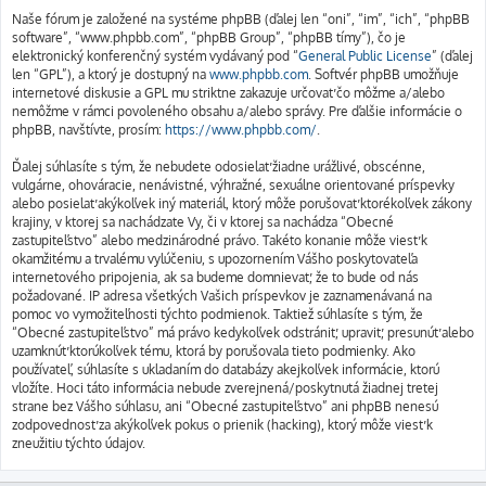
Naše fórum je založené na systéme phpBB (ďalej len “oni”, “im”, “ich”, “phpBB
software”, “www.phpbb.com”, “phpBB Group”, “phpBB tímy”), čo je
elektronický konferenčný systém vydávaný pod “
General Public License
” (ďalej
len “GPL”), a ktorý je dostupný na
www.phpbb.com
. Softvér phpBB umožňuje
internetové diskusie a GPL mu striktne zakazuje určovať čo môžme a/alebo
nemôžme v rámci povoleného obsahu a/alebo správy. Pre ďalšie informácie o
phpBB, navštívte, prosím:
https://www.phpbb.com/
.
Ďalej súhlasíte s tým, že nebudete odosielať žiadne urážlivé, obscénne,
vulgárne, ohováracie, nenávistné, výhražné, sexuálne orientované príspevky
alebo posielať akýkoľvek iný materiál, ktorý môže porušovať ktorékoľvek zákony
krajiny, v ktorej sa nachádzate Vy, či v ktorej sa nachádza “Obecné
zastupiteľstvo” alebo medzinárodné právo. Takéto konanie môže viesť k
okamžitému a trvalému vylúčeniu, s upozornením Vášho poskytovateľa
internetového pripojenia, ak sa budeme domnievať, že to bude od nás
požadované. IP adresa všetkých Vašich príspevkov je zaznamenávaná na
pomoc vo vymožiteľnosti týchto podmienok. Taktiež súhlasíte s tým, že
“Obecné zastupiteľstvo” má právo kedykoľvek odstrániť, upraviť, presunúť alebo
uzamknúť ktorúkoľvek tému, ktorá by porušovala tieto podmienky. Ako
používateľ, súhlasíte s ukladaním do databázy akejkoľvek informácie, ktorú
vložíte. Hoci táto informácia nebude zverejnená/poskytnutá žiadnej tretej
strane bez Vášho súhlasu, ani “Obecné zastupiteľstvo” ani phpBB nenesú
zodpovednosť za akýkoľvek pokus o prienik (hacking), ktorý môže viesť k
zneužitiu týchto údajov.