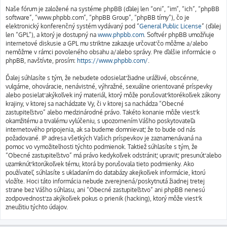
Naše fórum je založené na systéme phpBB (ďalej len “oni”, “im”, “ich”, “phpBB
software”, “www.phpbb.com”, “phpBB Group”, “phpBB tímy”), čo je
elektronický konferenčný systém vydávaný pod “
General Public License
” (ďalej
len “GPL”), a ktorý je dostupný na
www.phpbb.com
. Softvér phpBB umožňuje
internetové diskusie a GPL mu striktne zakazuje určovať čo môžme a/alebo
nemôžme v rámci povoleného obsahu a/alebo správy. Pre ďalšie informácie o
phpBB, navštívte, prosím:
https://www.phpbb.com/
.
Ďalej súhlasíte s tým, že nebudete odosielať žiadne urážlivé, obscénne,
vulgárne, ohováracie, nenávistné, výhražné, sexuálne orientované príspevky
alebo posielať akýkoľvek iný materiál, ktorý môže porušovať ktorékoľvek zákony
krajiny, v ktorej sa nachádzate Vy, či v ktorej sa nachádza “Obecné
zastupiteľstvo” alebo medzinárodné právo. Takéto konanie môže viesť k
okamžitému a trvalému vylúčeniu, s upozornením Vášho poskytovateľa
internetového pripojenia, ak sa budeme domnievať, že to bude od nás
požadované. IP adresa všetkých Vašich príspevkov je zaznamenávaná na
pomoc vo vymožiteľnosti týchto podmienok. Taktiež súhlasíte s tým, že
“Obecné zastupiteľstvo” má právo kedykoľvek odstrániť, upraviť, presunúť alebo
uzamknúť ktorúkoľvek tému, ktorá by porušovala tieto podmienky. Ako
používateľ, súhlasíte s ukladaním do databázy akejkoľvek informácie, ktorú
vložíte. Hoci táto informácia nebude zverejnená/poskytnutá žiadnej tretej
strane bez Vášho súhlasu, ani “Obecné zastupiteľstvo” ani phpBB nenesú
zodpovednosť za akýkoľvek pokus o prienik (hacking), ktorý môže viesť k
zneužitiu týchto údajov.