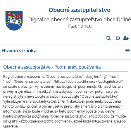
Obecné zastupiteľstvo
Digitálne obecné zastupiteľstvo obce Dolné
Plachtince
H
ľ
Hlavná stránka
a
d
Obecné zastupiteľstvo - Podmienky používania
a
ť
Registráciou a vstupom na “Obecné zastupiteľstvo” (ďalej len “my”, “nás”,
“náš”, “Obecné zastupiteľstvo”, “https://dolneplachtince.sk/zastupitelstvo”),
súhlasíte s právnym vymedzením nasledujúcich podmienok. Ak nesúhlasíte s
právnym vymedzením všetkých nasledujúcich podmienok, potom sa prosím
neregistrujte a nevstupujte a/alebo nepoužívajte “Obecné zastupiteľstvo”.
Vyhradzujeme si právo kedykoľvek zmeniť akékoľvek podmienky používania
tohoto portálu, pričom urobíme všetko preto, aby sme Vás o týchto zmenách
informovali, avšak bude vhodné, ak tieto podmienky budete pravidelne
kontrolovať počas používania “Obecné zastupiteľstvo” a to z dôvodu, že musíte
súhlasiť s každou zmenou týchto podmienok, ktoré budú aktualizované a/alebo
upravené.