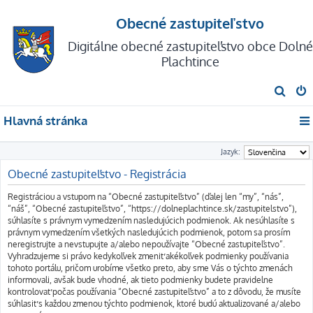
Obecné zastupiteľstvo
Digitálne obecné zastupiteľstvo obce Dolné
Plachtince
H
ľ
Hlavná stránka
a
d
Jazyk:
a
Obecné zastupiteľstvo - Registrácia
ť
Registráciou a vstupom na “Obecné zastupiteľstvo” (ďalej len “my”, “nás”,
“náš”, “Obecné zastupiteľstvo”, “https://dolneplachtince.sk/zastupitelstvo”),
súhlasíte s právnym vymedzením nasledujúcich podmienok. Ak nesúhlasíte s
právnym vymedzením všetkých nasledujúcich podmienok, potom sa prosím
neregistrujte a nevstupujte a/alebo nepoužívajte “Obecné zastupiteľstvo”.
Vyhradzujeme si právo kedykoľvek zmeniť akékoľvek podmienky používania
tohoto portálu, pričom urobíme všetko preto, aby sme Vás o týchto zmenách
informovali, avšak bude vhodné, ak tieto podmienky budete pravidelne
kontrolovať počas používania “Obecné zastupiteľstvo” a to z dôvodu, že musíte
súhlasiť s každou zmenou týchto podmienok, ktoré budú aktualizované a/alebo