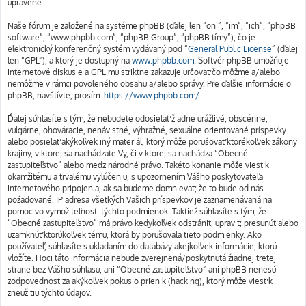
upravené.
Naše fórum je založené na systéme phpBB (ďalej len “oni”, “im”, “ich”, “phpBB
software”, “www.phpbb.com”, “phpBB Group”, “phpBB tímy”), čo je
elektronický konferenčný systém vydávaný pod “
General Public License
” (ďalej
len “GPL”), a ktorý je dostupný na
www.phpbb.com
. Softvér phpBB umožňuje
internetové diskusie a GPL mu striktne zakazuje určovať čo môžme a/alebo
nemôžme v rámci povoleného obsahu a/alebo správy. Pre ďalšie informácie o
phpBB, navštívte, prosím:
https://www.phpbb.com/
.
Ďalej súhlasíte s tým, že nebudete odosielať žiadne urážlivé, obscénne,
vulgárne, ohováracie, nenávistné, výhražné, sexuálne orientované príspevky
alebo posielať akýkoľvek iný materiál, ktorý môže porušovať ktorékoľvek zákony
krajiny, v ktorej sa nachádzate Vy, či v ktorej sa nachádza “Obecné
zastupiteľstvo” alebo medzinárodné právo. Takéto konanie môže viesť k
okamžitému a trvalému vylúčeniu, s upozornením Vášho poskytovateľa
internetového pripojenia, ak sa budeme domnievať, že to bude od nás
požadované. IP adresa všetkých Vašich príspevkov je zaznamenávaná na
pomoc vo vymožiteľnosti týchto podmienok. Taktiež súhlasíte s tým, že
“Obecné zastupiteľstvo” má právo kedykoľvek odstrániť, upraviť, presunúť alebo
uzamknúť ktorúkoľvek tému, ktorá by porušovala tieto podmienky. Ako
používateľ, súhlasíte s ukladaním do databázy akejkoľvek informácie, ktorú
vložíte. Hoci táto informácia nebude zverejnená/poskytnutá žiadnej tretej
strane bez Vášho súhlasu, ani “Obecné zastupiteľstvo” ani phpBB nenesú
zodpovednosť za akýkoľvek pokus o prienik (hacking), ktorý môže viesť k
zneužitiu týchto údajov.