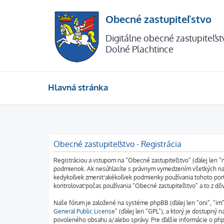
Obecné zastupiteľstvo
Digitálne obecné zastupiteľs
Dolné Plachtince
Hlavná stránka
Obecné zastupiteľstvo - Registrácia
Registráciou a vstupom na “Obecné zastupiteľstvo” (ďalej len “
podmienok. Ak nesúhlasíte s právnym vymedzením všetkých nasl
kedykoľvek zmeniť akékoľvek podmienky používania tohoto port
kontrolovať počas používania “Obecné zastupiteľstvo” a to z d
Naše fórum je založené na systéme phpBB (ďalej len “oni”, “i
General Public License
” (ďalej len “GPL”), a ktorý je dostupný n
povoleného obsahu a/alebo správy. Pre ďalšie informácie o php