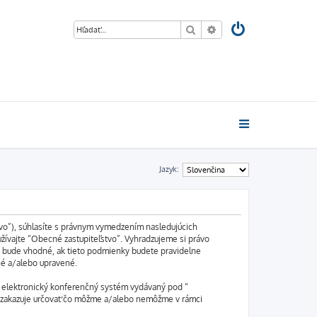
Hľadať
Rozšírené vyhľadávani
Jazyk:
stvo”), súhlasíte s právnym vymedzením nasledujúcich
ívajte “Obecné zastupiteľstvo”. Vyhradzujeme si právo
k bude vhodné, ak tieto podmienky budete pravidelne
né a/alebo upravené.
e elektronický konferenčný systém vydávaný pod “
e zakazuje určovať čo môžme a/alebo nemôžme v rámci