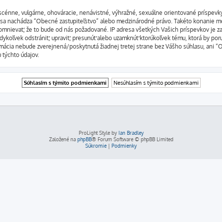
bscénne, vulgárne, ohováracie, nenávistné, výhražné, sexuálne orientované príspevky
orej sa nachádza “Obecné zastupiteľstvo” alebo medzinárodné právo. Takéto konanie 
omnievať, že to bude od nás požadované. IP adresa všetkých Vašich príspevkov je
dykoľvek odstrániť, upraviť, presunúť alebo uzamknúť ktorúkoľvek tému, ktorá by por
formácia nebude zverejnená/poskytnutá žiadnej tretej strane bez Vášho súhlasu, an
u týchto údajov.
ProLight Style by
Ian Bradley
Založené na
phpBB
® Forum Software © phpBB Limited
Súkromie
|
Podmienky