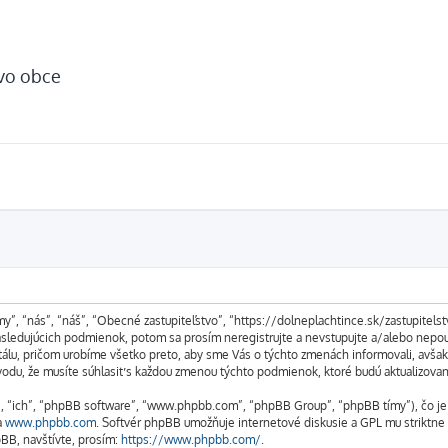
tvo obce
my”, “nás”, “náš”, “Obecné zastupiteľstvo”, “https://dolneplachtince.sk/zastupitel
edujúcich podmienok, potom sa prosím neregistrujte a nevstupujte a/alebo nepouž
álu, pričom urobíme všetko preto, aby sme Vás o týchto zmenách informovali, avša
ôvodu, že musíte súhlasiť s každou zmenou týchto podmienok, ktoré budú aktualizova
m”, “ich”, “phpBB software”, “www.phpbb.com”, “phpBB Group”, “phpBB tímy”), čo j
a
www.phpbb.com
. Softvér phpBB umožňuje internetové diskusie a GPL mu striktn
BB, navštívte, prosím:
https://www.phpbb.com/
.