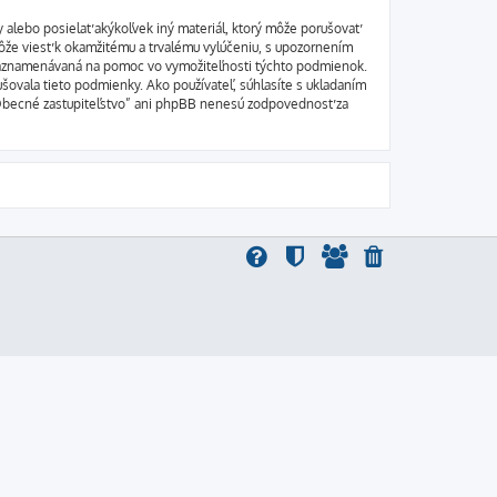
 alebo posielať akýkoľvek iný materiál, ktorý môže porušovať
môže viesť k okamžitému a trvalému vylúčeniu, s upozornením
 zaznamenávaná na pomoc vo vymožiteľnosti týchto podmienok.
ušovala tieto podmienky. Ako používateľ, súhlasíte s ukladaním
i “Obecné zastupiteľstvo” ani phpBB nenesú zodpovednosť za