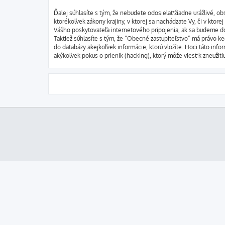
Ďalej súhlasíte s tým, že nebudete odosielať žiadne urážlivé, o
ktorékoľvek zákony krajiny, v ktorej sa nachádzate Vy, či v kt
Vášho poskytovateľa internetového pripojenia, ak sa budeme d
Taktiež súhlasíte s tým, že “Obecné zastupiteľstvo” má právo ke
do databázy akejkoľvek informácie, ktorú vložíte. Hoci táto in
akýkoľvek pokus o prienik (hacking), ktorý môže viesť k zneužiti