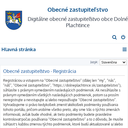
Obecné zastupiteľstvo
Digitálne obecné zastupiteľstvo obce Dolné
Plachtince
H
ľ
Hlavná stránka
a
d
Jazyk:
a
Obecné zastupiteľstvo - Registrácia
ť
Registráciou a vstupom na “Obecné zastupiteľstvo” (ďalej len “my”, “nás”,
“náš”, “Obecné zastupiteľstvo”, “https://dolneplachtince.sk/zastupitelstvo”),
súhlasíte s právnym vymedzením nasledujúcich podmienok. Ak nesúhlasíte s
právnym vymedzením všetkých nasledujúcich podmienok, potom sa prosím
neregistrujte a nevstupujte a/alebo nepoužívajte “Obecné zastupiteľstvo”.
Vyhradzujeme si právo kedykoľvek zmeniť akékoľvek podmienky používania
tohoto portálu, pričom urobíme všetko preto, aby sme Vás o týchto zmenách
informovali, avšak bude vhodné, ak tieto podmienky budete pravidelne
kontrolovať počas používania “Obecné zastupiteľstvo” a to z dôvodu, že musíte
súhlasiť s každou zmenou týchto podmienok, ktoré budú aktualizované a/alebo