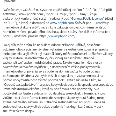
upravené.
Naše fórum je založené na systéme phpBB (ďalej len “oni”, “im”, “ich”, “phpBB
software”, “www.phpbb.com”, “phpBB Group”, “phpBB tímy”), čo je
elektronický konferenčný systém vydávaný pod “
General Public License
” (ďalej
len “GPL”), a ktorý je dostupný na
www.phpbb.com
. Softvér phpBB umožňuje
internetové diskusie a GPL mu striktne zakazuje určovať čo môžme a/alebo
nemôžme v rámci povoleného obsahu a/alebo správy. Pre ďalšie informácie o
phpBB, navštívte, prosím:
https://www.phpbb.com/
.
Ďalej súhlasíte s tým, že nebudete odosielať žiadne urážlivé, obscénne,
vulgárne, ohováracie, nenávistné, výhražné, sexuálne orientované príspevky
alebo posielať akýkoľvek iný materiál, ktorý môže porušovať ktorékoľvek zákony
krajiny, v ktorej sa nachádzate Vy, či v ktorej sa nachádza “Obecné
zastupiteľstvo” alebo medzinárodné právo. Takéto konanie môže viesť k
okamžitému a trvalému vylúčeniu, s upozornením Vášho poskytovateľa
internetového pripojenia, ak sa budeme domnievať, že to bude od nás
požadované. IP adresa všetkých Vašich príspevkov je zaznamenávaná na
pomoc vo vymožiteľnosti týchto podmienok. Taktiež súhlasíte s tým, že
“Obecné zastupiteľstvo” má právo kedykoľvek odstrániť, upraviť, presunúť alebo
uzamknúť ktorúkoľvek tému, ktorá by porušovala tieto podmienky. Ako
používateľ, súhlasíte s ukladaním do databázy akejkoľvek informácie, ktorú
vložíte. Hoci táto informácia nebude zverejnená/poskytnutá žiadnej tretej
strane bez Vášho súhlasu, ani “Obecné zastupiteľstvo” ani phpBB nenesú
zodpovednosť za akýkoľvek pokus o prienik (hacking), ktorý môže viesť k
zneužitiu týchto údajov.