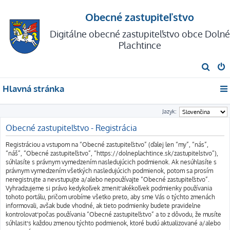
Obecné zastupiteľstvo
Digitálne obecné zastupiteľstvo obce Dolné
Plachtince
H
ľ
Hlavná stránka
a
d
Jazyk:
a
Obecné zastupiteľstvo - Registrácia
ť
Registráciou a vstupom na “Obecné zastupiteľstvo” (ďalej len “my”, “nás”,
“náš”, “Obecné zastupiteľstvo”, “https://dolneplachtince.sk/zastupitelstvo”),
súhlasíte s právnym vymedzením nasledujúcich podmienok. Ak nesúhlasíte s
právnym vymedzením všetkých nasledujúcich podmienok, potom sa prosím
neregistrujte a nevstupujte a/alebo nepoužívajte “Obecné zastupiteľstvo”.
Vyhradzujeme si právo kedykoľvek zmeniť akékoľvek podmienky používania
tohoto portálu, pričom urobíme všetko preto, aby sme Vás o týchto zmenách
informovali, avšak bude vhodné, ak tieto podmienky budete pravidelne
kontrolovať počas používania “Obecné zastupiteľstvo” a to z dôvodu, že musíte
súhlasiť s každou zmenou týchto podmienok, ktoré budú aktualizované a/alebo