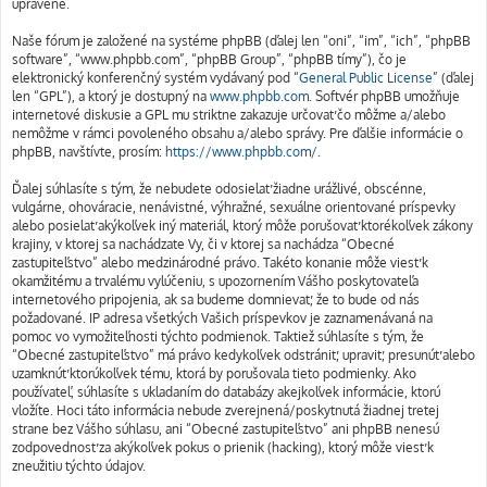
upravené.
Naše fórum je založené na systéme phpBB (ďalej len “oni”, “im”, “ich”, “phpBB
software”, “www.phpbb.com”, “phpBB Group”, “phpBB tímy”), čo je
elektronický konferenčný systém vydávaný pod “
General Public License
” (ďalej
len “GPL”), a ktorý je dostupný na
www.phpbb.com
. Softvér phpBB umožňuje
internetové diskusie a GPL mu striktne zakazuje určovať čo môžme a/alebo
nemôžme v rámci povoleného obsahu a/alebo správy. Pre ďalšie informácie o
phpBB, navštívte, prosím:
https://www.phpbb.com/
.
Ďalej súhlasíte s tým, že nebudete odosielať žiadne urážlivé, obscénne,
vulgárne, ohováracie, nenávistné, výhražné, sexuálne orientované príspevky
alebo posielať akýkoľvek iný materiál, ktorý môže porušovať ktorékoľvek zákony
krajiny, v ktorej sa nachádzate Vy, či v ktorej sa nachádza “Obecné
zastupiteľstvo” alebo medzinárodné právo. Takéto konanie môže viesť k
okamžitému a trvalému vylúčeniu, s upozornením Vášho poskytovateľa
internetového pripojenia, ak sa budeme domnievať, že to bude od nás
požadované. IP adresa všetkých Vašich príspevkov je zaznamenávaná na
pomoc vo vymožiteľnosti týchto podmienok. Taktiež súhlasíte s tým, že
“Obecné zastupiteľstvo” má právo kedykoľvek odstrániť, upraviť, presunúť alebo
uzamknúť ktorúkoľvek tému, ktorá by porušovala tieto podmienky. Ako
používateľ, súhlasíte s ukladaním do databázy akejkoľvek informácie, ktorú
vložíte. Hoci táto informácia nebude zverejnená/poskytnutá žiadnej tretej
strane bez Vášho súhlasu, ani “Obecné zastupiteľstvo” ani phpBB nenesú
zodpovednosť za akýkoľvek pokus o prienik (hacking), ktorý môže viesť k
zneužitiu týchto údajov.