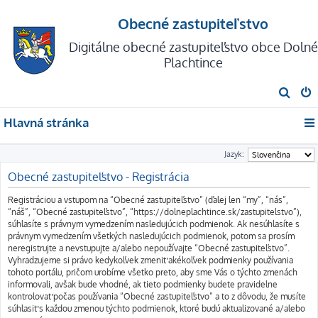
Obecné zastupiteľstvo
Digitálne obecné zastupiteľstvo obce Dolné
Plachtince
H
ľ
Hlavná stránka
a
d
Jazyk:
a
Obecné zastupiteľstvo - Registrácia
ť
Registráciou a vstupom na “Obecné zastupiteľstvo” (ďalej len “my”, “nás”,
“náš”, “Obecné zastupiteľstvo”, “https://dolneplachtince.sk/zastupitelstvo”),
súhlasíte s právnym vymedzením nasledujúcich podmienok. Ak nesúhlasíte s
právnym vymedzením všetkých nasledujúcich podmienok, potom sa prosím
neregistrujte a nevstupujte a/alebo nepoužívajte “Obecné zastupiteľstvo”.
Vyhradzujeme si právo kedykoľvek zmeniť akékoľvek podmienky používania
tohoto portálu, pričom urobíme všetko preto, aby sme Vás o týchto zmenách
informovali, avšak bude vhodné, ak tieto podmienky budete pravidelne
kontrolovať počas používania “Obecné zastupiteľstvo” a to z dôvodu, že musíte
súhlasiť s každou zmenou týchto podmienok, ktoré budú aktualizované a/alebo