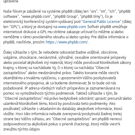
upravené.
Naše fórum je založené na systéme phpBB (ďalej len “oni”, “im”, “ich”, “phpBB
software”, “www.phpbb.com”, “phpBB Group”, “phpBB tímy”), čo je
elektronický konferenčný systém vydávaný pod “
General Public License
” (ďalej
len “GPL”), a ktorý je dostupný na
www.phpbb.com
. Softvér phpBB umožňuje
internetové diskusie a GPL mu striktne zakazuje určovať čo môžme a/alebo
nemôžme v rámci povoleného obsahu a/alebo správy. Pre ďalšie informácie o
phpBB, navštívte, prosím:
https://www.phpbb.com/
.
Ďalej súhlasíte s tým, že nebudete odosielať žiadne urážlivé, obscénne,
vulgárne, ohováracie, nenávistné, výhražné, sexuálne orientované príspevky
alebo posielať akýkoľvek iný materiál, ktorý môže porušovať ktorékoľvek zákony
krajiny, v ktorej sa nachádzate Vy, či v ktorej sa nachádza “Obecné
zastupiteľstvo” alebo medzinárodné právo. Takéto konanie môže viesť k
okamžitému a trvalému vylúčeniu, s upozornením Vášho poskytovateľa
internetového pripojenia, ak sa budeme domnievať, že to bude od nás
požadované. IP adresa všetkých Vašich príspevkov je zaznamenávaná na
pomoc vo vymožiteľnosti týchto podmienok. Taktiež súhlasíte s tým, že
“Obecné zastupiteľstvo” má právo kedykoľvek odstrániť, upraviť, presunúť alebo
uzamknúť ktorúkoľvek tému, ktorá by porušovala tieto podmienky. Ako
používateľ, súhlasíte s ukladaním do databázy akejkoľvek informácie, ktorú
vložíte. Hoci táto informácia nebude zverejnená/poskytnutá žiadnej tretej
strane bez Vášho súhlasu, ani “Obecné zastupiteľstvo” ani phpBB nenesú
zodpovednosť za akýkoľvek pokus o prienik (hacking), ktorý môže viesť k
zneužitiu týchto údajov.