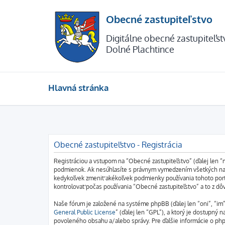
Obecné zastupiteľstvo
Digitálne obecné zastupiteľs
Dolné Plachtince
Hlavná stránka
Obecné zastupiteľstvo - Registrácia
Registráciou a vstupom na “Obecné zastupiteľstvo” (ďalej len “
podmienok. Ak nesúhlasíte s právnym vymedzením všetkých nasl
kedykoľvek zmeniť akékoľvek podmienky používania tohoto port
kontrolovať počas používania “Obecné zastupiteľstvo” a to z d
Naše fórum je založené na systéme phpBB (ďalej len “oni”, “i
General Public License
” (ďalej len “GPL”), a ktorý je dostupný n
povoleného obsahu a/alebo správy. Pre ďalšie informácie o php