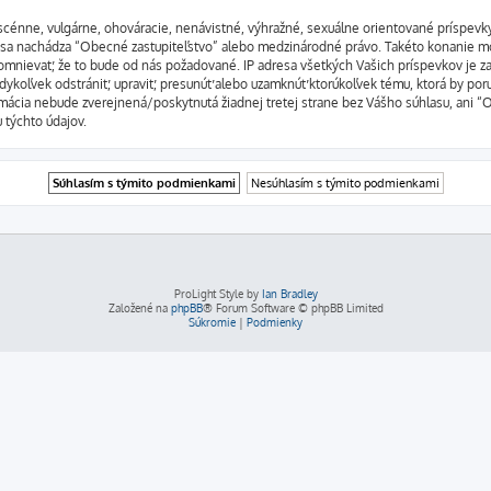
bscénne, vulgárne, ohováracie, nenávistné, výhražné, sexuálne orientované príspevky
orej sa nachádza “Obecné zastupiteľstvo” alebo medzinárodné právo. Takéto konanie 
omnievať, že to bude od nás požadované. IP adresa všetkých Vašich príspevkov je
dykoľvek odstrániť, upraviť, presunúť alebo uzamknúť ktorúkoľvek tému, ktorá by por
formácia nebude zverejnená/poskytnutá žiadnej tretej strane bez Vášho súhlasu, an
u týchto údajov.
ProLight Style by
Ian Bradley
Založené na
phpBB
® Forum Software © phpBB Limited
Súkromie
|
Podmienky