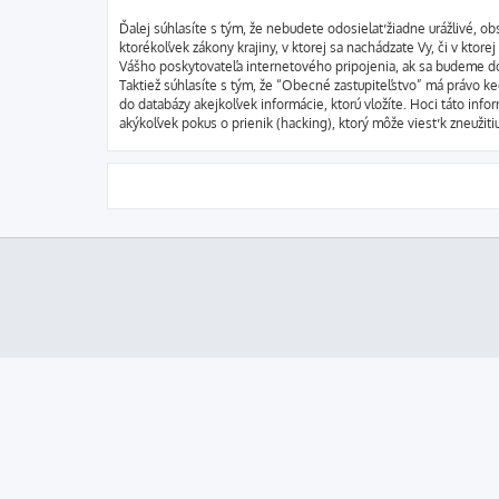
Ďalej súhlasíte s tým, že nebudete odosielať žiadne urážlivé, o
ktorékoľvek zákony krajiny, v ktorej sa nachádzate Vy, či v kt
Vášho poskytovateľa internetového pripojenia, ak sa budeme d
Taktiež súhlasíte s tým, že “Obecné zastupiteľstvo” má právo ke
do databázy akejkoľvek informácie, ktorú vložíte. Hoci táto in
akýkoľvek pokus o prienik (hacking), ktorý môže viesť k zneužiti