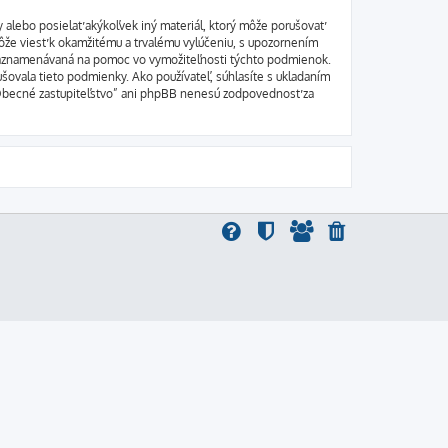
 alebo posielať akýkoľvek iný materiál, ktorý môže porušovať
môže viesť k okamžitému a trvalému vylúčeniu, s upozornením
 zaznamenávaná na pomoc vo vymožiteľnosti týchto podmienok.
ušovala tieto podmienky. Ako používateľ, súhlasíte s ukladaním
i “Obecné zastupiteľstvo” ani phpBB nenesú zodpovednosť za