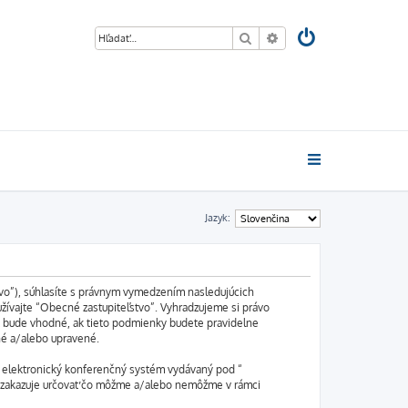
Hľadať
Rozšírené vyhľadávani
Jazyk:
stvo”), súhlasíte s právnym vymedzením nasledujúcich
ívajte “Obecné zastupiteľstvo”. Vyhradzujeme si právo
k bude vhodné, ak tieto podmienky budete pravidelne
né a/alebo upravené.
e elektronický konferenčný systém vydávaný pod “
e zakazuje určovať čo môžme a/alebo nemôžme v rámci