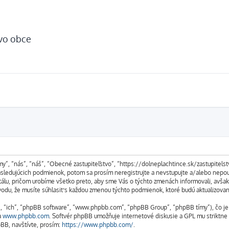
tvo obce
my”, “nás”, “náš”, “Obecné zastupiteľstvo”, “https://dolneplachtince.sk/zastupitel
edujúcich podmienok, potom sa prosím neregistrujte a nevstupujte a/alebo nepouž
álu, pričom urobíme všetko preto, aby sme Vás o týchto zmenách informovali, avša
ôvodu, že musíte súhlasiť s každou zmenou týchto podmienok, ktoré budú aktualizova
m”, “ich”, “phpBB software”, “www.phpbb.com”, “phpBB Group”, “phpBB tímy”), čo j
a
www.phpbb.com
. Softvér phpBB umožňuje internetové diskusie a GPL mu striktn
BB, navštívte, prosím:
https://www.phpbb.com/
.