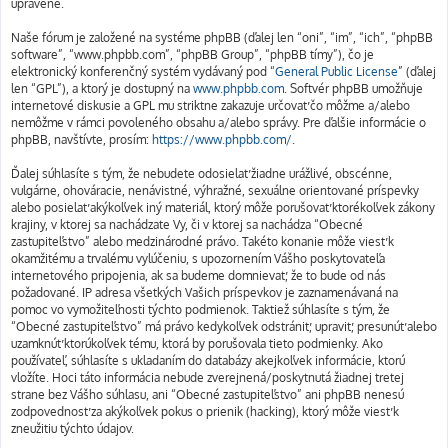
upravené.
Naše fórum je založené na systéme phpBB (ďalej len “oni”, “im”, “ich”, “phpBB
software”, “www.phpbb.com”, “phpBB Group”, “phpBB tímy”), čo je
elektronický konferenčný systém vydávaný pod “
General Public License
” (ďalej
len “GPL”), a ktorý je dostupný na
www.phpbb.com
. Softvér phpBB umožňuje
internetové diskusie a GPL mu striktne zakazuje určovať čo môžme a/alebo
nemôžme v rámci povoleného obsahu a/alebo správy. Pre ďalšie informácie o
phpBB, navštívte, prosím:
https://www.phpbb.com/
.
Ďalej súhlasíte s tým, že nebudete odosielať žiadne urážlivé, obscénne,
vulgárne, ohováracie, nenávistné, výhražné, sexuálne orientované príspevky
alebo posielať akýkoľvek iný materiál, ktorý môže porušovať ktorékoľvek zákony
krajiny, v ktorej sa nachádzate Vy, či v ktorej sa nachádza “Obecné
zastupiteľstvo” alebo medzinárodné právo. Takéto konanie môže viesť k
okamžitému a trvalému vylúčeniu, s upozornením Vášho poskytovateľa
internetového pripojenia, ak sa budeme domnievať, že to bude od nás
požadované. IP adresa všetkých Vašich príspevkov je zaznamenávaná na
pomoc vo vymožiteľnosti týchto podmienok. Taktiež súhlasíte s tým, že
“Obecné zastupiteľstvo” má právo kedykoľvek odstrániť, upraviť, presunúť alebo
uzamknúť ktorúkoľvek tému, ktorá by porušovala tieto podmienky. Ako
používateľ, súhlasíte s ukladaním do databázy akejkoľvek informácie, ktorú
vložíte. Hoci táto informácia nebude zverejnená/poskytnutá žiadnej tretej
strane bez Vášho súhlasu, ani “Obecné zastupiteľstvo” ani phpBB nenesú
zodpovednosť za akýkoľvek pokus o prienik (hacking), ktorý môže viesť k
zneužitiu týchto údajov.