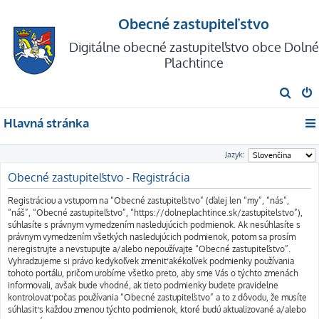
Obecné zastupiteľstvo
Digitálne obecné zastupiteľstvo obce Dolné
Plachtince
H
ľ
Hlavná stránka
a
d
Jazyk:
a
Obecné zastupiteľstvo - Registrácia
ť
Registráciou a vstupom na “Obecné zastupiteľstvo” (ďalej len “my”, “nás”,
“náš”, “Obecné zastupiteľstvo”, “https://dolneplachtince.sk/zastupitelstvo”),
súhlasíte s právnym vymedzením nasledujúcich podmienok. Ak nesúhlasíte s
právnym vymedzením všetkých nasledujúcich podmienok, potom sa prosím
neregistrujte a nevstupujte a/alebo nepoužívajte “Obecné zastupiteľstvo”.
Vyhradzujeme si právo kedykoľvek zmeniť akékoľvek podmienky používania
tohoto portálu, pričom urobíme všetko preto, aby sme Vás o týchto zmenách
informovali, avšak bude vhodné, ak tieto podmienky budete pravidelne
kontrolovať počas používania “Obecné zastupiteľstvo” a to z dôvodu, že musíte
súhlasiť s každou zmenou týchto podmienok, ktoré budú aktualizované a/alebo