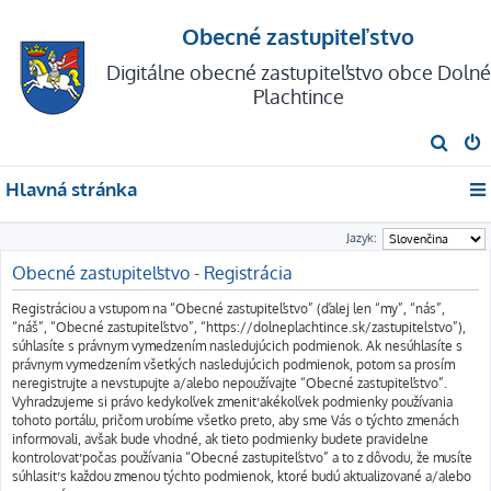
Obecné zastupiteľstvo
Digitálne obecné zastupiteľstvo obce Dolné
Plachtince
H
ľ
Hlavná stránka
a
d
Jazyk:
a
Obecné zastupiteľstvo - Registrácia
ť
Registráciou a vstupom na “Obecné zastupiteľstvo” (ďalej len “my”, “nás”,
“náš”, “Obecné zastupiteľstvo”, “https://dolneplachtince.sk/zastupitelstvo”),
súhlasíte s právnym vymedzením nasledujúcich podmienok. Ak nesúhlasíte s
právnym vymedzením všetkých nasledujúcich podmienok, potom sa prosím
neregistrujte a nevstupujte a/alebo nepoužívajte “Obecné zastupiteľstvo”.
Vyhradzujeme si právo kedykoľvek zmeniť akékoľvek podmienky používania
tohoto portálu, pričom urobíme všetko preto, aby sme Vás o týchto zmenách
informovali, avšak bude vhodné, ak tieto podmienky budete pravidelne
kontrolovať počas používania “Obecné zastupiteľstvo” a to z dôvodu, že musíte
súhlasiť s každou zmenou týchto podmienok, ktoré budú aktualizované a/alebo