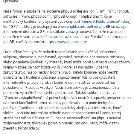
upravené.
Naše fórum je založené na systéme phpBB (ďalej len “oni”, “im”, “ich”, “phpBB
software”, “www.phpbb.com”, “phpBB Group”, “phpBB tímy”), čo je
elektronický konferenčný systém vydávaný pod “
General Public License
” (ďalej
len “GPL”), a ktorý je dostupný na
www.phpbb.com
. Softvér phpBB umožňuje
internetové diskusie a GPL mu striktne zakazuje určovať čo môžme a/alebo
nemôžme v rámci povoleného obsahu a/alebo správy. Pre ďalšie informácie o
phpBB, navštívte, prosím:
https://www.phpbb.com/
.
Ďalej súhlasíte s tým, že nebudete odosielať žiadne urážlivé, obscénne,
vulgárne, ohováracie, nenávistné, výhražné, sexuálne orientované príspevky
alebo posielať akýkoľvek iný materiál, ktorý môže porušovať ktorékoľvek zákony
krajiny, v ktorej sa nachádzate Vy, či v ktorej sa nachádza “Obecné
zastupiteľstvo” alebo medzinárodné právo. Takéto konanie môže viesť k
okamžitému a trvalému vylúčeniu, s upozornením Vášho poskytovateľa
internetového pripojenia, ak sa budeme domnievať, že to bude od nás
požadované. IP adresa všetkých Vašich príspevkov je zaznamenávaná na
pomoc vo vymožiteľnosti týchto podmienok. Taktiež súhlasíte s tým, že
“Obecné zastupiteľstvo” má právo kedykoľvek odstrániť, upraviť, presunúť alebo
uzamknúť ktorúkoľvek tému, ktorá by porušovala tieto podmienky. Ako
používateľ, súhlasíte s ukladaním do databázy akejkoľvek informácie, ktorú
vložíte. Hoci táto informácia nebude zverejnená/poskytnutá žiadnej tretej
strane bez Vášho súhlasu, ani “Obecné zastupiteľstvo” ani phpBB nenesú
zodpovednosť za akýkoľvek pokus o prienik (hacking), ktorý môže viesť k
zneužitiu týchto údajov.