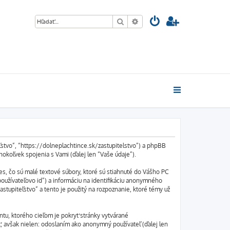
Hľadať
Rozšírené vyhľadávanie
ľstvo”, “https://dolneplachtince.sk/zastupitelstvo”) a phpBB
okoľvek spojenia s Vami (ďalej len “Vaše údaje”).
s, čo sú malé textové súbory, ktoré sú stiahnuté do Vášho PC
používateľovo id”) a informáciu na identifikáciu anonymného
astupiteľstvo” a tento je použitý na rozpoznanie, ktoré témy už
tu, ktorého cieľom je pokryť stránky vytvárané
 avšak nielen: odoslaním ako anonymný používateľ (ďalej len