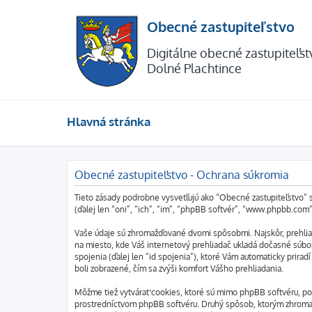
Obecné zastupiteľstvo
Digitálne obecné zastupiteľs
Dolné Plachtince
Hlavná stránka
Obecné zastupiteľstvo - Ochrana súkromia
Tieto zásady podrobne vysvetľujú ako “Obecné zastupiteľstvo” s
(ďalej len “oni”, “ich”, “im”, “phpBB softvér”, “www.phpbb.co
Vaše údaje sú zhromažďované dvomi spôsobmi. Najskôr, prehliad
na miesto, kde Váš internetový prehliadač ukladá dočasné súbory
spojenia (ďalej len “id spojenia”), ktoré Vám automaticky prira
boli zobrazené, čím sa zvýši komfort Vášho prehliadania.
Môžme tiež vytvárať cookies, ktoré sú mimo phpBB softvéru, po
prostredníctvom phpBB softvéru. Druhý spôsob, ktorým zhromaž