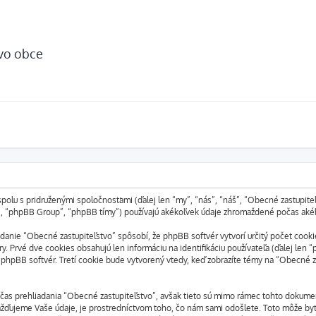
tvo obce
polu s pridruženými spoločnosťami (ďalej len “my”, “nás”, “náš”, “Obecné zastupite
m”, “phpBB Group”, “phpBB tímy”) používajú akékoľvek údaje zhromaždené počas akéh
anie “Obecné zastupiteľstvo” spôsobí, že phpBB softvér vytvorí určitý počet cookie
. Prvé dve cookies obsahujú len informáciu na identifikáciu používateľa (ďalej len “
dí phpBB softvér. Tretí cookie bude vytvorený vtedy, keď zobrazíte témy na “Obecné z
čas prehliadania “Obecné zastupiteľstvo”, avšak tieto sú mimo rámec tohto dokumen
ďujeme Vaše údaje, je prostredníctvom toho, čo nám sami odošlete. Toto môže byť,