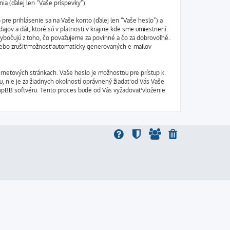
ia (ďalej len “Vaše príspevky”).
e prihlásenie sa na Vaše konto (ďalej len “Vaše heslo”) a
jov a dát, ktoré sú v platnosti v krajine kde sme umiestnení.
ybočujú z toho, čo považujeme za povinné a čo za dobrovoľné.
alebo zrušiť možnosť automaticky generovaných e-mailov
ernetových stránkach. Vaše heslo je možnosťou pre prístup k
u, nie je za žiadnych okolností oprávnený žiadať od Vás Vaše
phpBB softvéru. Tento proces bude od Vás vyžadovať vloženie