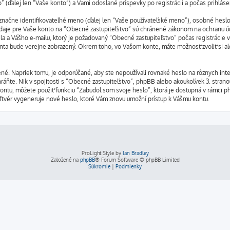
(ďalej len “Vaše konto”) a Vami odoslané príspevky po registrácii a počas prihlásen
ne identifikovateľné meno (ďalej len “Vaše používateľské meno”), osobné heslo pr
 údaje pre Vaše konto na “Obecné zastupiteľstvo” sú chránené zákonom na ochranu úda
 a Vášho e-mailu, ktorý je požadovaný “Obecné zastupiteľstvo” počas registrácie v
onta bude verejne zobrazený. Okrem toho, vo Vašom konte, máte možnosť zvoliť si 
né. Napriek tomu, je odporúčané, aby ste nepoužívali rovnaké heslo na rôznych int
ráňte. Nik v spojitosti s “Obecné zastupiteľstvo”, phpBB alebo akoukoľvek 3. strano
kontu, môžete použiť funkciu “Zabudol som svoje heslo”, ktorá je dostupná v rámci 
vér vygeneruje nové heslo, ktoré Vám znovu umožní prístup k Vášmu kontu.
ProLight Style by
Ian Bradley
Založené na
phpBB
® Forum Software © phpBB Limited
Súkromie
|
Podmienky