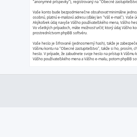
“anonymné príspevky”), registrovaný na “Obecné zastupiteľstvo” 
Vaše konto bude bezpodmienečne obsahovať minimálne jednoznač
osobnú, platnú e-mailovú adresu (ďalej len “Váš e-mail”). Vaše
Akýkoľvek údaj navyše Vášho používateľského mena, Vášho hesla
Vo všetkých prípadoch, máte možnosť určiť, ktorý údaj Vášho k
prostredníctvom phpBB softvéru.
Vaše heslo je šifrované (jednosmerný hash), takže je zabezpeče
Vášmu kontu na “Obecné zastupiteľstvo”, takže si ho, prosím, ch
heslo. V prípade, že zabudnete svoje heslo na prístup k Vášmu 
Vášho používateľského mena a Vášho e-mailu, potom phpBB soft