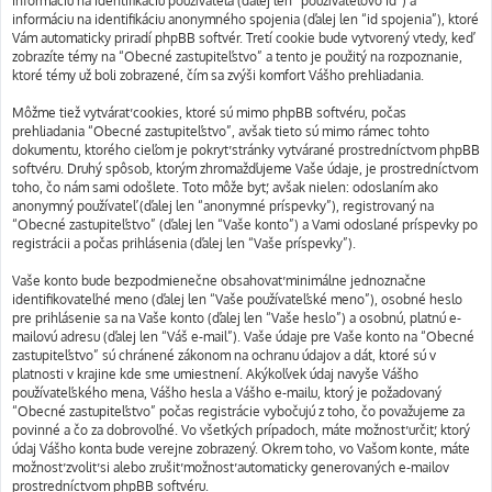
informáciu na identifikáciu používateľa (ďalej len “používateľovo id”) a
informáciu na identifikáciu anonymného spojenia (ďalej len “id spojenia”), ktoré
Vám automaticky priradí phpBB softvér. Tretí cookie bude vytvorený vtedy, keď
zobrazíte témy na “Obecné zastupiteľstvo” a tento je použitý na rozpoznanie,
ktoré témy už boli zobrazené, čím sa zvýši komfort Vášho prehliadania.
Môžme tiež vytvárať cookies, ktoré sú mimo phpBB softvéru, počas
prehliadania “Obecné zastupiteľstvo”, avšak tieto sú mimo rámec tohto
dokumentu, ktorého cieľom je pokryť stránky vytvárané prostredníctvom phpBB
softvéru. Druhý spôsob, ktorým zhromažďujeme Vaše údaje, je prostredníctvom
toho, čo nám sami odošlete. Toto môže byť, avšak nielen: odoslaním ako
anonymný používateľ (ďalej len “anonymné príspevky”), registrovaný na
“Obecné zastupiteľstvo” (ďalej len “Vaše konto”) a Vami odoslané príspevky po
registrácii a počas prihlásenia (ďalej len “Vaše príspevky”).
Vaše konto bude bezpodmienečne obsahovať minimálne jednoznačne
identifikovateľné meno (ďalej len “Vaše používateľské meno”), osobné heslo
pre prihlásenie sa na Vaše konto (ďalej len “Vaše heslo”) a osobnú, platnú e-
mailovú adresu (ďalej len “Váš e-mail”). Vaše údaje pre Vaše konto na “Obecné
zastupiteľstvo” sú chránené zákonom na ochranu údajov a dát, ktoré sú v
platnosti v krajine kde sme umiestnení. Akýkoľvek údaj navyše Vášho
používateľského mena, Vášho hesla a Vášho e-mailu, ktorý je požadovaný
“Obecné zastupiteľstvo” počas registrácie vybočujú z toho, čo považujeme za
povinné a čo za dobrovoľné. Vo všetkých prípadoch, máte možnosť určiť, ktorý
údaj Vášho konta bude verejne zobrazený. Okrem toho, vo Vašom konte, máte
možnosť zvoliť si alebo zrušiť možnosť automaticky generovaných e-mailov
prostredníctvom phpBB softvéru.