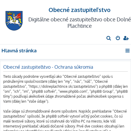
Obecné zastupiteľstvo
Digitálne obecné zastupiteľstvo obce Dolné
Plachtince
H
ľ
Hlavná stránka
a
d
Obecné zastupiteľstvo - Ochrana súkromia
a
ť
Tieto zásady podrobne vysvetľujú ako “Obecné zastupiteľstvo” spolu s
pridruženými spoločnosťami (ďalej len “my”, “nás”, “náš”, “Obecné
zastupiteľstvo”, “https://dolneplachtince.sk/zastupitelstvo”) a phpBB (ďalej len
“oni”, “ich”, “im”, “phpBB softvér”, “www.phpbb.com”, “phpBB Group”, “phpBB
tímy”) používajú akékoľvek údaje zhromaždené počas akéhokoľvek spojenia s
Vami (ďalej len “Vaše údaje”).
Vaše údaje sú zhromažďované dvomi spôsobmi. Najskôr, prehliadanie “Obecné
zastupiteľstvo” spôsobí, že phpBB softvér vytvorí určitý počet cookies, čo sú
malé textové súbory, ktoré sú stiahnuté do Vášho PC na miesto, kde Váš
internetový prehliadač ukladá dočasné súbory. Prvé dve cookies obsahujú len