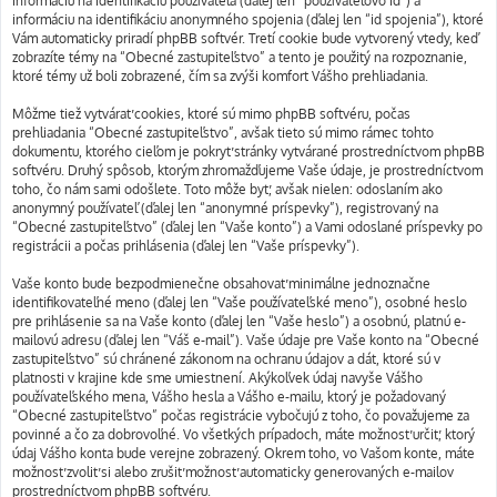
informáciu na identifikáciu používateľa (ďalej len “používateľovo id”) a
informáciu na identifikáciu anonymného spojenia (ďalej len “id spojenia”), ktoré
Vám automaticky priradí phpBB softvér. Tretí cookie bude vytvorený vtedy, keď
zobrazíte témy na “Obecné zastupiteľstvo” a tento je použitý na rozpoznanie,
ktoré témy už boli zobrazené, čím sa zvýši komfort Vášho prehliadania.
Môžme tiež vytvárať cookies, ktoré sú mimo phpBB softvéru, počas
prehliadania “Obecné zastupiteľstvo”, avšak tieto sú mimo rámec tohto
dokumentu, ktorého cieľom je pokryť stránky vytvárané prostredníctvom phpBB
softvéru. Druhý spôsob, ktorým zhromažďujeme Vaše údaje, je prostredníctvom
toho, čo nám sami odošlete. Toto môže byť, avšak nielen: odoslaním ako
anonymný používateľ (ďalej len “anonymné príspevky”), registrovaný na
“Obecné zastupiteľstvo” (ďalej len “Vaše konto”) a Vami odoslané príspevky po
registrácii a počas prihlásenia (ďalej len “Vaše príspevky”).
Vaše konto bude bezpodmienečne obsahovať minimálne jednoznačne
identifikovateľné meno (ďalej len “Vaše používateľské meno”), osobné heslo
pre prihlásenie sa na Vaše konto (ďalej len “Vaše heslo”) a osobnú, platnú e-
mailovú adresu (ďalej len “Váš e-mail”). Vaše údaje pre Vaše konto na “Obecné
zastupiteľstvo” sú chránené zákonom na ochranu údajov a dát, ktoré sú v
platnosti v krajine kde sme umiestnení. Akýkoľvek údaj navyše Vášho
používateľského mena, Vášho hesla a Vášho e-mailu, ktorý je požadovaný
“Obecné zastupiteľstvo” počas registrácie vybočujú z toho, čo považujeme za
povinné a čo za dobrovoľné. Vo všetkých prípadoch, máte možnosť určiť, ktorý
údaj Vášho konta bude verejne zobrazený. Okrem toho, vo Vašom konte, máte
možnosť zvoliť si alebo zrušiť možnosť automaticky generovaných e-mailov
prostredníctvom phpBB softvéru.