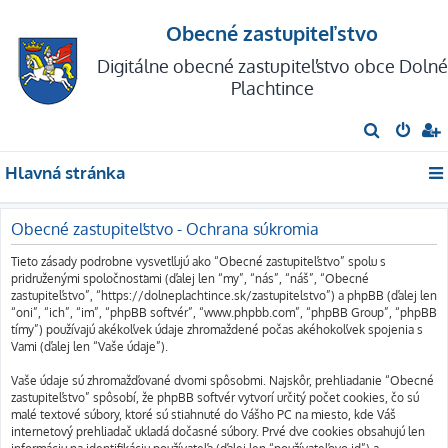
Obecné zastupiteľstvo
Digitálne obecné zastupiteľstvo obce Dolné
Plachtince
H
ľ
Hlavná stránka
a
d
Obecné zastupiteľstvo - Ochrana súkromia
a
ť
Tieto zásady podrobne vysvetľujú ako “Obecné zastupiteľstvo” spolu s
pridruženými spoločnosťami (ďalej len “my”, “nás”, “náš”, “Obecné
zastupiteľstvo”, “https://dolneplachtince.sk/zastupitelstvo”) a phpBB (ďalej len
“oni”, “ich”, “im”, “phpBB softvér”, “www.phpbb.com”, “phpBB Group”, “phpBB
tímy”) používajú akékoľvek údaje zhromaždené počas akéhokoľvek spojenia s
Vami (ďalej len “Vaše údaje”).
Vaše údaje sú zhromažďované dvomi spôsobmi. Najskôr, prehliadanie “Obecné
zastupiteľstvo” spôsobí, že phpBB softvér vytvorí určitý počet cookies, čo sú
malé textové súbory, ktoré sú stiahnuté do Vášho PC na miesto, kde Váš
internetový prehliadač ukladá dočasné súbory. Prvé dve cookies obsahujú len