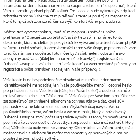
informáciu na identifikáciu používateľa (ďalej len “používateľovo id”) a
informáciu na identifikáciu anonymného spojenia (ďalej len “id spojenia”), ktoré
Vám automaticky priradí phpBB softvér. Tretí cookie bude vytvorený vtedy, keď
zobrazíte témy na “Obecné zastupiteľstvo” a tento je použitý na rozpoznanie,
ktoré témy už boli zobrazené, čím sa zvýši komfort Vášho prehliadania.
Môžme tiež vytvárať cookies, ktoré sú mimo phpBB softvéru, počas
prehliadania “Obecné zastupiteľstvo”, avšak tieto sú mimo rámec tohto
dokumentu, ktorého cieľom je pokryť stránky vytvárané prostredníctvom phpBB
softvéru. Druhý spôsob, ktorým zhromažďujeme Vaše údaje, je prostredníctvom
toho, čo nám sami odošlete. Toto môže byť, avšak nielen: odoslaním ako
anonymný používateľ (ďalej len “anonymné príspevky”), registrovaný na
“Obecné zastupiteľstvo” (ďalej len “Vaše konto”) a Vami odoslané príspevky po
registrácii a počas prihlásenia (ďalej len “Vaše príspevky”).
Vaše konto bude bezpodmienečne obsahovať minimálne jednoznačne
identifikovateľné meno (ďalej len “Vaše používateľské meno”), osobné heslo
pre prihlásenie sa na Vaše konto (ďalej len “Vaše heslo”) a osobnú, platnú e-
mailovú adresu (ďalej len “Váš e-mail”). Vaše údaje pre Vaše konto na “Obecné
zastupiteľstvo” sú chránené zákonom na ochranu údajov a dát, ktoré sú v
platnosti v krajine kde sme umiestnení. Akýkoľvek údaj navyše Vášho
používateľského mena, Vášho hesla a Vášho e-mailu, ktorý je požadovaný
“Obecné zastupiteľstvo” počas registrácie vybočujú z toho, čo považujeme za
povinné a čo za dobrovoľné. Vo všetkých prípadoch, máte možnosť určiť, ktorý
údaj Vášho konta bude verejne zobrazený. Okrem toho, vo Vašom konte, máte
možnosť zvoliť si alebo zrušiť možnosť automaticky generovaných e-mailov
prostredníctvom phpBB softvéru.