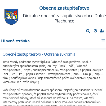
Obecné zastupiteľstvo
Digitálne obecné zastupiteľstvo obce Dolné
Plachtince
H
ľ
Hlavná stránka
a
d
Obecné zastupiteľstvo - Ochrana súkromia
a
ť
Tieto zásady podrobne vysvetľujú ako “Obecné zastupiteľstvo” spolu s
pridruženými spoločnosťami (ďalej len “my”, “nás”, “náš”, “Obecné
zastupiteľstvo”, “https://dolneplachtince.sk/zastupitelstvo”) a phpBB (ďalej len
“oni”, “ich”, “im”, “phpBB softvér”, “www.phpbb.com”, “phpBB Group”, “phpBB
tímy”) používajú akékoľvek údaje zhromaždené počas akéhokoľvek spojenia s
Vami (ďalej len “Vaše údaje”).
Vaše údaje sú zhromažďované dvomi spôsobmi. Najskôr, prehliadanie “Obecné
zastupiteľstvo” spôsobí, že phpBB softvér vytvorí určitý počet cookies, čo sú
malé textové súbory, ktoré sú stiahnuté do Vášho PC na miesto, kde Váš
internetový prehliadač ukladá dočasné súbory. Prvé dve cookies obsahujú len