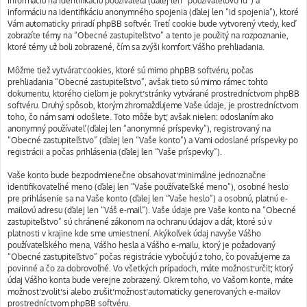
informáciu na identifikáciu používateľa (ďalej len “používateľovo id”) a
informáciu na identifikáciu anonymného spojenia (ďalej len “id spojenia”), ktoré
Vám automaticky priradí phpBB softvér. Tretí cookie bude vytvorený vtedy, keď
zobrazíte témy na “Obecné zastupiteľstvo” a tento je použitý na rozpoznanie,
ktoré témy už boli zobrazené, čím sa zvýši komfort Vášho prehliadania.
Môžme tiež vytvárať cookies, ktoré sú mimo phpBB softvéru, počas
prehliadania “Obecné zastupiteľstvo”, avšak tieto sú mimo rámec tohto
dokumentu, ktorého cieľom je pokryť stránky vytvárané prostredníctvom phpBB
softvéru. Druhý spôsob, ktorým zhromažďujeme Vaše údaje, je prostredníctvom
toho, čo nám sami odošlete. Toto môže byť, avšak nielen: odoslaním ako
anonymný používateľ (ďalej len “anonymné príspevky”), registrovaný na
“Obecné zastupiteľstvo” (ďalej len “Vaše konto”) a Vami odoslané príspevky po
registrácii a počas prihlásenia (ďalej len “Vaše príspevky”).
Vaše konto bude bezpodmienečne obsahovať minimálne jednoznačne
identifikovateľné meno (ďalej len “Vaše používateľské meno”), osobné heslo
pre prihlásenie sa na Vaše konto (ďalej len “Vaše heslo”) a osobnú, platnú e-
mailovú adresu (ďalej len “Váš e-mail”). Vaše údaje pre Vaše konto na “Obecné
zastupiteľstvo” sú chránené zákonom na ochranu údajov a dát, ktoré sú v
platnosti v krajine kde sme umiestnení. Akýkoľvek údaj navyše Vášho
používateľského mena, Vášho hesla a Vášho e-mailu, ktorý je požadovaný
“Obecné zastupiteľstvo” počas registrácie vybočujú z toho, čo považujeme za
povinné a čo za dobrovoľné. Vo všetkých prípadoch, máte možnosť určiť, ktorý
údaj Vášho konta bude verejne zobrazený. Okrem toho, vo Vašom konte, máte
možnosť zvoliť si alebo zrušiť možnosť automaticky generovaných e-mailov
prostredníctvom phpBB softvéru.