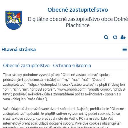
Obecné zastupiteľstvo
Digitálne obecné zastupiteľstvo obce Dolné
Plachtince
H
ľ
Hlavná stránka
a
d
Obecné zastupiteľstvo - Ochrana súkromia
a
ť
Tieto zásady podrobne vysvetľujú ako “Obecné zastupiteľstvo” spolu s
pridruženými spoločnosťami (ďalej len “my”, “nás”, “náš”, “Obecné
zastupiteľstvo”, “https://dolneplachtince.sk/zastupitelstvo”) a phpBB (ďalej len
“oni”, “ich”, “im”, “phpBB softvér”, “www.phpbb.com”, “phpBB Group”, “phpBB
tímy”) používajú akékoľvek údaje zhromaždené počas akéhokoľvek spojenia s
Vami (ďalej len “Vaše údaje”).
Vaše údaje sú zhromažďované dvomi spôsobmi. Najskôr, prehliadanie “Obecné
zastupiteľstvo” spôsobí, že phpBB softvér vytvorí určitý počet cookies, čo sú
malé textové súbory, ktoré sú stiahnuté do Vášho PC na miesto, kde Váš
internetový prehliadač ukladá dočasné súbory. Prvé dve cookies obsahujú len