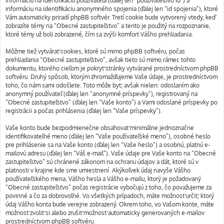
informáciu na identifikáciu používateľa (ďalej len “používateľovo id”) a
informáciu na identifikáciu anonymného spojenia (ďalej len “id spojenia”), ktoré
Vám automaticky priradí phpBB softvér. Tretí cookie bude vytvorený vtedy, keď
zobrazíte témy na “Obecné zastupiteľstvo” a tento je použitý na rozpoznanie,
ktoré témy už boli zobrazené, čím sa zvýši komfort Vášho prehliadania.
Môžme tiež vytvárať cookies, ktoré sú mimo phpBB softvéru, počas
prehliadania “Obecné zastupiteľstvo”, avšak tieto sú mimo rámec tohto
dokumentu, ktorého cieľom je pokryť stránky vytvárané prostredníctvom phpBB
softvéru. Druhý spôsob, ktorým zhromažďujeme Vaše údaje, je prostredníctvom
toho, čo nám sami odošlete. Toto môže byť, avšak nielen: odoslaním ako
anonymný používateľ (ďalej len “anonymné príspevky”), registrovaný na
“Obecné zastupiteľstvo” (ďalej len “Vaše konto”) a Vami odoslané príspevky po
registrácii a počas prihlásenia (ďalej len “Vaše príspevky”).
Vaše konto bude bezpodmienečne obsahovať minimálne jednoznačne
identifikovateľné meno (ďalej len “Vaše používateľské meno”), osobné heslo
pre prihlásenie sa na Vaše konto (ďalej len “Vaše heslo”) a osobnú, platnú e-
mailovú adresu (ďalej len “Váš e-mail”). Vaše údaje pre Vaše konto na “Obecné
zastupiteľstvo” sú chránené zákonom na ochranu údajov a dát, ktoré sú v
platnosti v krajine kde sme umiestnení. Akýkoľvek údaj navyše Vášho
používateľského mena, Vášho hesla a Vášho e-mailu, ktorý je požadovaný
“Obecné zastupiteľstvo” počas registrácie vybočujú z toho, čo považujeme za
povinné a čo za dobrovoľné. Vo všetkých prípadoch, máte možnosť určiť, ktorý
údaj Vášho konta bude verejne zobrazený. Okrem toho, vo Vašom konte, máte
možnosť zvoliť si alebo zrušiť možnosť automaticky generovaných e-mailov
prostredníctvom phpBB softvéru.