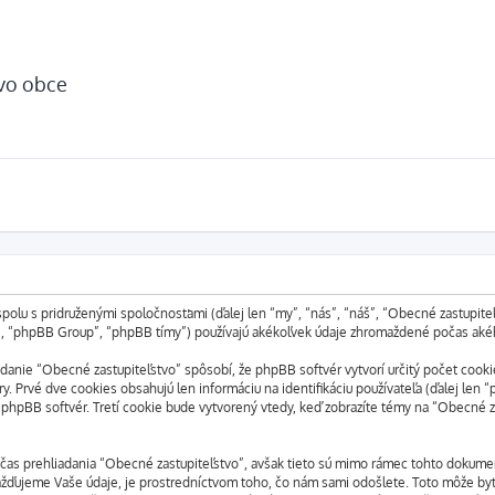
tvo obce
polu s pridruženými spoločnosťami (ďalej len “my”, “nás”, “náš”, “Obecné zastupite
m”, “phpBB Group”, “phpBB tímy”) používajú akékoľvek údaje zhromaždené počas akéh
anie “Obecné zastupiteľstvo” spôsobí, že phpBB softvér vytvorí určitý počet cookie
. Prvé dve cookies obsahujú len informáciu na identifikáciu používateľa (ďalej len “
dí phpBB softvér. Tretí cookie bude vytvorený vtedy, keď zobrazíte témy na “Obecné z
čas prehliadania “Obecné zastupiteľstvo”, avšak tieto sú mimo rámec tohto dokumen
ďujeme Vaše údaje, je prostredníctvom toho, čo nám sami odošlete. Toto môže byť,