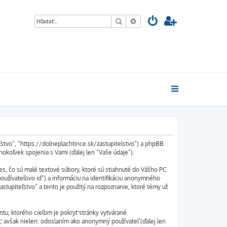
Hľadať
Rozšírené vyhľadávanie
ľstvo”, “https://dolneplachtince.sk/zastupitelstvo”) a phpBB
okoľvek spojenia s Vami (ďalej len “Vaše údaje”).
s, čo sú malé textové súbory, ktoré sú stiahnuté do Vášho PC
používateľovo id”) a informáciu na identifikáciu anonymného
astupiteľstvo” a tento je použitý na rozpoznanie, ktoré témy už
tu, ktorého cieľom je pokryť stránky vytvárané
 avšak nielen: odoslaním ako anonymný používateľ (ďalej len