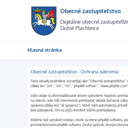
Obecné zastupiteľstvo
Digitálne obecné zastupiteľs
Dolné Plachtince
Hlavná stránka
Obecné zastupiteľstvo - Ochrana súkromia
Tieto zásady podrobne vysvetľujú ako “Obecné zastupiteľstvo” s
(ďalej len “oni”, “ich”, “im”, “phpBB softvér”, “www.phpbb.co
Vaše údaje sú zhromažďované dvomi spôsobmi. Najskôr, prehliad
na miesto, kde Váš internetový prehliadač ukladá dočasné súbory
spojenia (ďalej len “id spojenia”), ktoré Vám automaticky prira
boli zobrazené, čím sa zvýši komfort Vášho prehliadania.
Môžme tiež vytvárať cookies, ktoré sú mimo phpBB softvéru, po
prostredníctvom phpBB softvéru. Druhý spôsob, ktorým zhromaž