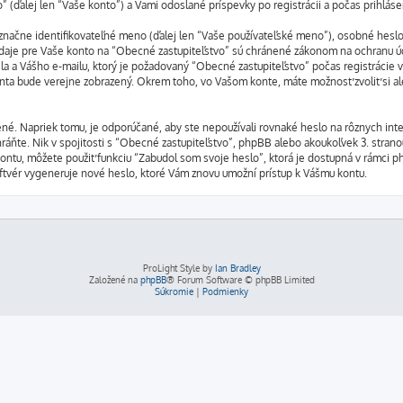
(ďalej len “Vaše konto”) a Vami odoslané príspevky po registrácii a počas prihlásen
ne identifikovateľné meno (ďalej len “Vaše používateľské meno”), osobné heslo pr
 údaje pre Vaše konto na “Obecné zastupiteľstvo” sú chránené zákonom na ochranu úda
 a Vášho e-mailu, ktorý je požadovaný “Obecné zastupiteľstvo” počas registrácie v
onta bude verejne zobrazený. Okrem toho, vo Vašom konte, máte možnosť zvoliť si 
né. Napriek tomu, je odporúčané, aby ste nepoužívali rovnaké heslo na rôznych int
ráňte. Nik v spojitosti s “Obecné zastupiteľstvo”, phpBB alebo akoukoľvek 3. strano
kontu, môžete použiť funkciu “Zabudol som svoje heslo”, ktorá je dostupná v rámci 
vér vygeneruje nové heslo, ktoré Vám znovu umožní prístup k Vášmu kontu.
ProLight Style by
Ian Bradley
Založené na
phpBB
® Forum Software © phpBB Limited
Súkromie
|
Podmienky