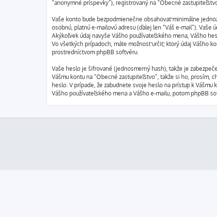
“anonymné príspevky”), registrovaný na “Obecné zastupiteľstvo” 
Vaše konto bude bezpodmienečne obsahovať minimálne jednoznač
osobnú, platnú e-mailovú adresu (ďalej len “Váš e-mail”). Vaše
Akýkoľvek údaj navyše Vášho používateľského mena, Vášho hesla
Vo všetkých prípadoch, máte možnosť určiť, ktorý údaj Vášho k
prostredníctvom phpBB softvéru.
Vaše heslo je šifrované (jednosmerný hash), takže je zabezpeče
Vášmu kontu na “Obecné zastupiteľstvo”, takže si ho, prosím, ch
heslo. V prípade, že zabudnete svoje heslo na prístup k Vášmu 
Vášho používateľského mena a Vášho e-mailu, potom phpBB soft