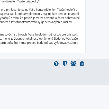
ia (ďalej len “Vaše príspevky”).
e prihlásenie sa na Vaše konto (ďalej len “Vaše heslo”) a
jov a dát, ktoré sú v platnosti v krajine kde sme umiestnení.
ybočujú z toho, čo považujeme za povinné a čo za dobrovoľné.
alebo zrušiť možnosť automaticky generovaných e-mailov
ernetových stránkach. Vaše heslo je možnosťou pre prístup k
u, nie je za žiadnych okolností oprávnený žiadať od Vás Vaše
phpBB softvéru. Tento proces bude od Vás vyžadovať vloženie