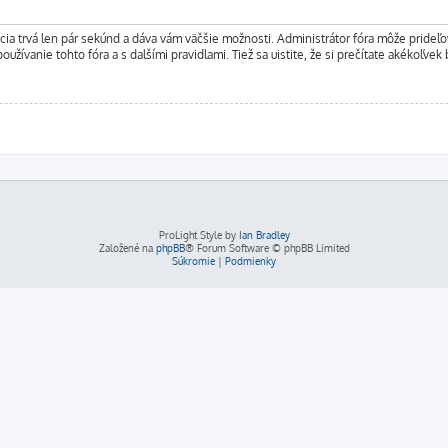
rácia trvá len pár sekúnd a dáva vám väčšie možnosti. Administrátor fóra môže pride
oužívanie tohto fóra a s dalšími pravidlami. Tiež sa uistite, že si prečítate akékoľvek
ProLight Style by
Ian Bradley
Založené na
phpBB
® Forum Software © phpBB Limited
Súkromie
|
Podmienky