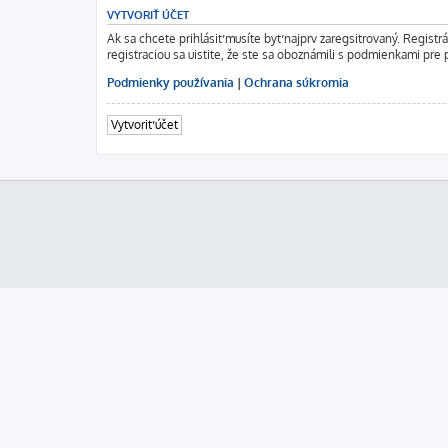
VYTVORIŤ ÚČET
Ak sa chcete prihlásiť musíte byť najprv zaregsitrovaný. Regist
registraciou sa uistite, že ste sa oboznámili s podmienkami pre p
Podmienky používania
|
Ochrana súkromia
Vytvoriť účet