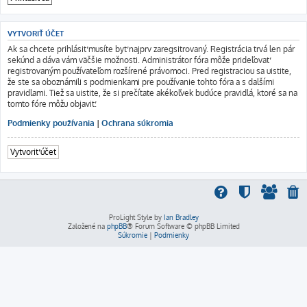
VYTVORIŤ ÚČET
Ak sa chcete prihlásiť musíte byť najprv zaregsitrovaný. Registrácia trvá len pár
sekúnd a dáva vám väčšie možnosti. Administrátor fóra môže prideľovať
registrovaným používateľom rozšírené právomoci. Pred registraciou sa uistite,
že ste sa oboznámili s podmienkami pre používanie tohto fóra a s dalšími
pravidlami. Tiež sa uistite, že si prečítate akékoľvek budúce pravidlá, ktoré sa na
tomto fóre môžu objaviť.
Podmienky používania
|
Ochrana súkromia
Vytvoriť účet
ProLight Style by
Ian Bradley
Založené na
phpBB
® Forum Software © phpBB Limited
Súkromie
|
Podmienky