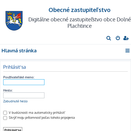
Obecné zastupiteľstvo
Digitálne obecné zastupiteľstvo obce Dolné
Plachtince
H
ľ
Hlavná stránka
a
d
Prihlásiť sa
a
ť
Používateľské meno:
Heslo:
Zabudnuté heslo
V budúcnosti ma automaticky prihlásiť
Skrýť moju prítomnosť počas tohoto pripojenia