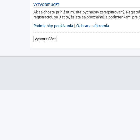
VYTVORIŤ ÚČET
Ak sa chcete prihlásiť musíte byť najprv zaregsitrovaný. Regist
registraciou sa uistite, že ste sa oboznámili s podmienkami pre p
Podmienky používania
|
Ochrana súkromia
Vytvoriť účet