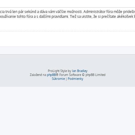
rácia trvá len pár sekúnd a dáva vám väčšie možnosti. Administrátor fóra môže pride
oužívanie tohto fóra a s dalšími pravidlami. Tiež sa uistite, že si prečítate akékoľvek
ProLight Style by
Ian Bradley
Založené na
phpBB
® Forum Software © phpBB Limited
Súkromie
|
Podmienky