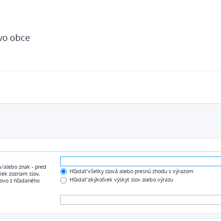
tvo obce
 a/alebo znak
-
pred
Hľadať všetky slová alebo presnú zhodu s výrazom
iek zoznam slov,
Hľadať akýkoľvek výskyt slov alebo výrazu
lovo z hľadaného