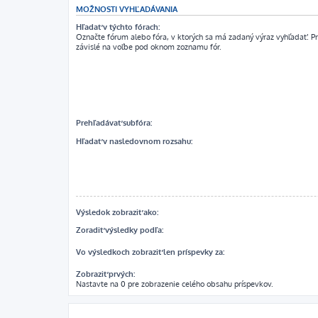
MOŽNOSTI VYHĽADÁVANIA
Hľadať v týchto fórach:
Označte fórum alebo fóra, v ktorých sa má zadaný výraz vyhľadať. P
závislé na voľbe pod oknom zoznamu fór.
Prehľadávať subfóra:
Hľadať v nasledovnom rozsahu:
Výsledok zobraziť ako:
Zoradiť výsledky podľa:
Vo výsledkoch zobraziť len príspevky za:
Zobraziť prvých:
Nastavte na 0 pre zobrazenie celého obsahu príspevkov.