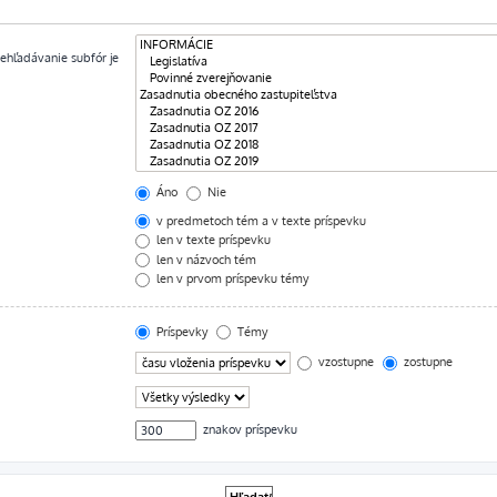
rehľadávanie subfór je
Áno
Nie
v predmetoch tém a v texte príspevku
len v texte príspevku
len v názvoch tém
len v prvom príspevku témy
Príspevky
Témy
vzostupne
zostupne
znakov príspevku