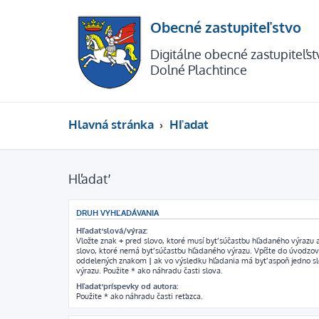
Obecné zastupiteľstvo
Digitálne obecné zastupiteľs
Dolné Plachtince
Hlavná stránka
Hľadať
Hľadať
DRUH VYHĽADÁVANIA
Hľadať slová/výraz:
Vložte znak
+
pred slovo, ktoré musí byť súčasťou hľadaného výrazu
slovo, ktoré nemá byť súčasťou hľadaného výrazu. Vpíšte do úvodzov
oddelených znakom
|
ak vo výsledku hľadania má byť aspoň jedno s
výrazu. Použite * ako náhradu časti slova.
Hľadať príspevky od autora:
Použite * ako náhradu časti reťazca.