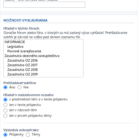
MOŽNOSTI VYHĽADÁVANIA
Hľadať v týchto fórach:
Označte fórum alebo fóra, v ktorých sa má zadaný výraz vyhľadať. Prehľadávanie
subfór je závislé na voľbe pod oknom zoznamu fór.
Prehľadávať subfóra:
Áno
Nie
Hľadať v nasledovnom rozsahu:
v predmetoch tém a v texte príspevku
len v texte príspevku
len v názvoch tém
len v prvom príspevku témy
Výsledok zobraziť ako:
Príspevky
Témy