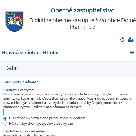
Obecné zastupiteľstvo
Digitálne obecné zastupiteľstvo obce Dolné
Plachtince
Hlavná stránka
Hľadať
Hľadať
DRUH VYHĽADÁVANIA
Hľadať slová/výraz:
Vložte znak
+
pred slovo, ktoré musí byť súčasťou hľadaného výrazu a/alebo znak
-
pred slovo, ktoré nemá byť súčasťou hľadaného výrazu. Vpíšte do úvodzoviek zoznam
slov, oddelených znakom
|
ak vo výsledku hľadania má byť aspoň jedno slovo z
hľadaného výrazu. Použite * ako náhradu časti slova.
Hľadať všetky slová alebo presnú zhodu s výrazom
Hľadať akýkoľvek výskyt slov alebo výrazu
Hľadať príspevky od autora:
Použite * ako náhradu časti reťazca.