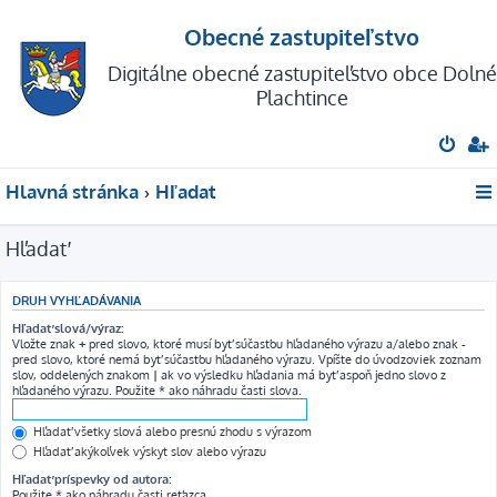
Obecné zastupiteľstvo
Digitálne obecné zastupiteľstvo obce Dolné
Plachtince
Hlavná stránka
Hľadať
Hľadať
DRUH VYHĽADÁVANIA
Hľadať slová/výraz:
Vložte znak
+
pred slovo, ktoré musí byť súčasťou hľadaného výrazu a/alebo znak
-
pred slovo, ktoré nemá byť súčasťou hľadaného výrazu. Vpíšte do úvodzoviek zoznam
slov, oddelených znakom
|
ak vo výsledku hľadania má byť aspoň jedno slovo z
hľadaného výrazu. Použite * ako náhradu časti slova.
Hľadať všetky slová alebo presnú zhodu s výrazom
Hľadať akýkoľvek výskyt slov alebo výrazu
Hľadať príspevky od autora:
Použite * ako náhradu časti reťazca.