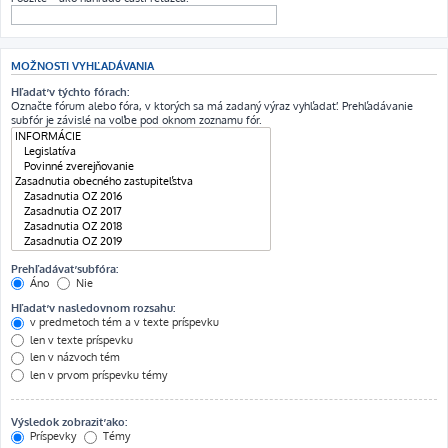
MOŽNOSTI VYHĽADÁVANIA
Hľadať v týchto fórach:
Označte fórum alebo fóra, v ktorých sa má zadaný výraz vyhľadať. Prehľadávanie
subfór je závislé na voľbe pod oknom zoznamu fór.
Prehľadávať subfóra:
Áno
Nie
Hľadať v nasledovnom rozsahu:
v predmetoch tém a v texte príspevku
len v texte príspevku
len v názvoch tém
len v prvom príspevku témy
Výsledok zobraziť ako:
Príspevky
Témy