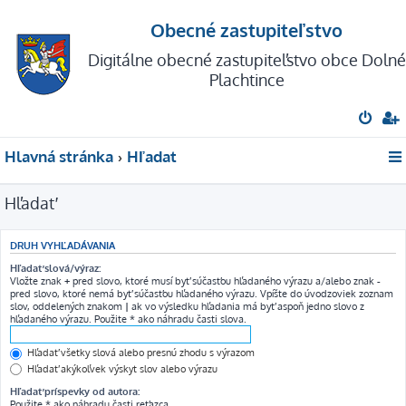
Obecné zastupiteľstvo
Digitálne obecné zastupiteľstvo obce Dolné
Plachtince
Hlavná stránka
Hľadať
Hľadať
DRUH VYHĽADÁVANIA
Hľadať slová/výraz:
Vložte znak
+
pred slovo, ktoré musí byť súčasťou hľadaného výrazu a/alebo znak
-
pred slovo, ktoré nemá byť súčasťou hľadaného výrazu. Vpíšte do úvodzoviek zoznam
slov, oddelených znakom
|
ak vo výsledku hľadania má byť aspoň jedno slovo z
hľadaného výrazu. Použite * ako náhradu časti slova.
Hľadať všetky slová alebo presnú zhodu s výrazom
Hľadať akýkoľvek výskyt slov alebo výrazu
Hľadať príspevky od autora:
Použite * ako náhradu časti reťazca.