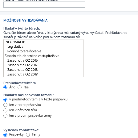
MOŽNOSTI VYHĽADÁVANIA
Hľadať v týchto fórach:
Označte fórum alebo fóra, v ktorých sa má zadaný výraz vyhľadať. Prehľadávanie
subfór je závislé na voľbe pod oknom zoznamu fór.
Prehľadávať subfóra:
Áno
Nie
Hľadať v nasledovnom rozsahu:
v predmetoch tém a v texte príspevku
len v texte príspevku
len v názvoch tém
len v prvom príspevku témy
Výsledok zobraziť ako:
Príspevky
Témy