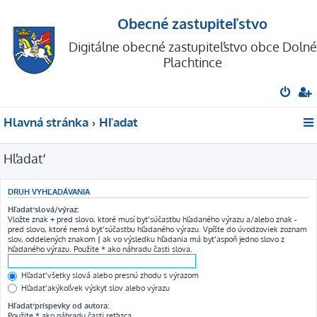
Obecné zastupiteľstvo
Digitálne obecné zastupiteľstvo obce Dolné
Plachtince
Hlavná stránka
Hľadať
Hľadať
DRUH VYHĽADÁVANIA
Hľadať slová/výraz:
Vložte znak
+
pred slovo, ktoré musí byť súčasťou hľadaného výrazu a/alebo znak
-
pred slovo, ktoré nemá byť súčasťou hľadaného výrazu. Vpíšte do úvodzoviek zoznam
slov, oddelených znakom
|
ak vo výsledku hľadania má byť aspoň jedno slovo z
hľadaného výrazu. Použite * ako náhradu časti slova.
Hľadať všetky slová alebo presnú zhodu s výrazom
Hľadať akýkoľvek výskyt slov alebo výrazu
Hľadať príspevky od autora:
Použite * ako náhradu časti reťazca.