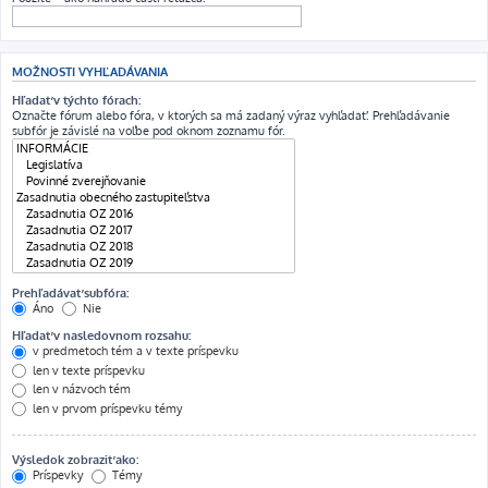
MOŽNOSTI VYHĽADÁVANIA
Hľadať v týchto fórach:
Označte fórum alebo fóra, v ktorých sa má zadaný výraz vyhľadať. Prehľadávanie
subfór je závislé na voľbe pod oknom zoznamu fór.
Prehľadávať subfóra:
Áno
Nie
Hľadať v nasledovnom rozsahu:
v predmetoch tém a v texte príspevku
len v texte príspevku
len v názvoch tém
len v prvom príspevku témy
Výsledok zobraziť ako:
Príspevky
Témy