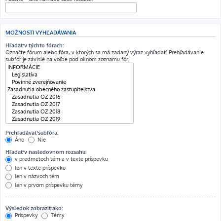
MOŽNOSTI VYHĽADÁVANIA
Hľadať v týchto fórach:
Označte fórum alebo fóra, v ktorých sa má zadaný výraz vyhľadať. Prehľadávanie
subfór je závislé na voľbe pod oknom zoznamu fór.
Prehľadávať subfóra:
Áno
Nie
Hľadať v nasledovnom rozsahu:
v predmetoch tém a v texte príspevku
len v texte príspevku
len v názvoch tém
len v prvom príspevku témy
Výsledok zobraziť ako:
Príspevky
Témy