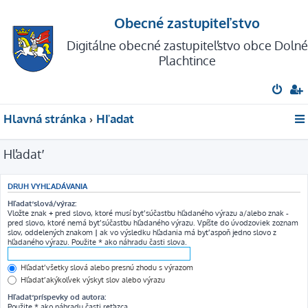
Obecné zastupiteľstvo
Digitálne obecné zastupiteľstvo obce Dolné
Plachtince
Hlavná stránka
Hľadať
Hľadať
DRUH VYHĽADÁVANIA
Hľadať slová/výraz:
Vložte znak
+
pred slovo, ktoré musí byť súčasťou hľadaného výrazu a/alebo znak
-
pred slovo, ktoré nemá byť súčasťou hľadaného výrazu. Vpíšte do úvodzoviek zoznam
slov, oddelených znakom
|
ak vo výsledku hľadania má byť aspoň jedno slovo z
hľadaného výrazu. Použite * ako náhradu časti slova.
Hľadať všetky slová alebo presnú zhodu s výrazom
Hľadať akýkoľvek výskyt slov alebo výrazu
Hľadať príspevky od autora:
Použite * ako náhradu časti reťazca.