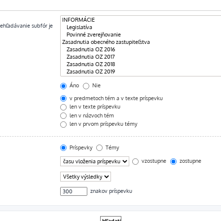
rehľadávanie subfór je
Áno
Nie
v predmetoch tém a v texte príspevku
len v texte príspevku
len v názvoch tém
len v prvom príspevku témy
Príspevky
Témy
vzostupne
zostupne
znakov príspevku