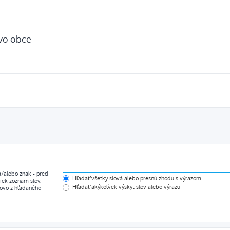
tvo obce
 a/alebo znak
-
pred
Hľadať všetky slová alebo presnú zhodu s výrazom
iek zoznam slov,
Hľadať akýkoľvek výskyt slov alebo výrazu
lovo z hľadaného