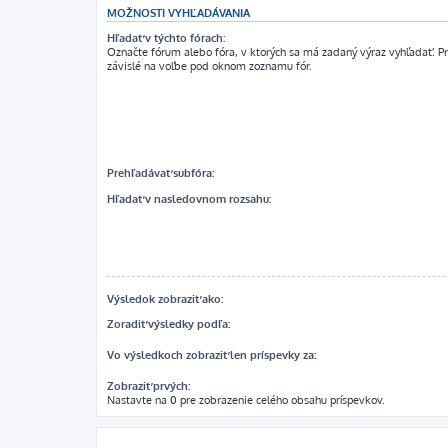
MOŽNOSTI VYHĽADÁVANIA
Hľadať v týchto fórach:
Označte fórum alebo fóra, v ktorých sa má zadaný výraz vyhľadať. P
závislé na voľbe pod oknom zoznamu fór.
Prehľadávať subfóra:
Hľadať v nasledovnom rozsahu:
Výsledok zobraziť ako:
Zoradiť výsledky podľa:
Vo výsledkoch zobraziť len príspevky za:
Zobraziť prvých:
Nastavte na 0 pre zobrazenie celého obsahu príspevkov.