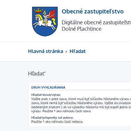
Obecné zastupiteľstvo
Digitálne obecné zastupiteľs
Dolné Plachtince
Hlavná stránka
Hľadať
Hľadať
DRUH VYHĽADÁVANIA
Hľadať slová/výraz:
Vložte znak
+
pred slovo, ktoré musí byť súčasťou hľadaného výrazu
slovo, ktoré nemá byť súčasťou hľadaného výrazu. Vpíšte do úvodzov
oddelených znakom
|
ak vo výsledku hľadania má byť aspoň jedno s
výrazu. Použite * ako náhradu časti slova.
Hľadať príspevky od autora:
Použite * ako náhradu časti reťazca.