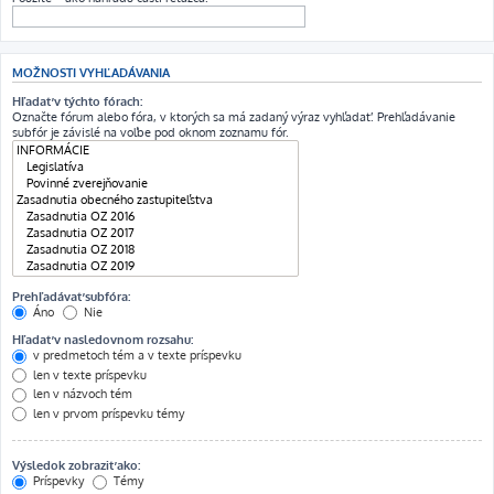
MOŽNOSTI VYHĽADÁVANIA
Hľadať v týchto fórach:
Označte fórum alebo fóra, v ktorých sa má zadaný výraz vyhľadať. Prehľadávanie
subfór je závislé na voľbe pod oknom zoznamu fór.
Prehľadávať subfóra:
Áno
Nie
Hľadať v nasledovnom rozsahu:
v predmetoch tém a v texte príspevku
len v texte príspevku
len v názvoch tém
len v prvom príspevku témy
Výsledok zobraziť ako:
Príspevky
Témy