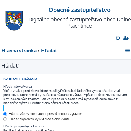
Obecné zastupiteľstvo
Digitálne obecné zastupiteľstvo obce Dolné
Plachtince
Hlavná stránka
Hľadať
Hľadať
DRUH VYHĽADÁVANIA
Hľadať slová/výraz:
Vložte znak
+
pred slovo, ktoré musí byť súčasťou hľadaného výrazu a/alebo znak
-
pred slovo, ktoré nemá byť súčasťou hľadaného výrazu. Vpíšte do úvodzoviek zoznam
slov, oddelených znakom
|
ak vo výsledku hľadania má byť aspoň jedno slovo z
hľadaného výrazu. Použite * ako náhradu časti slova.
Hľadať všetky slová alebo presnú zhodu s výrazom
Hľadať akýkoľvek výskyt slov alebo výrazu
Hľadať príspevky od autora:
Použite * ako náhradu časti reťazca.