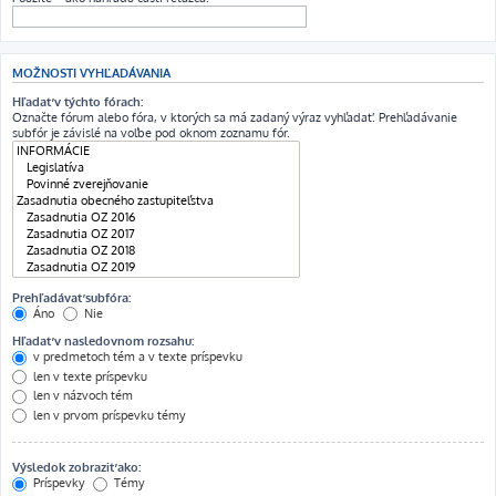
MOŽNOSTI VYHĽADÁVANIA
Hľadať v týchto fórach:
Označte fórum alebo fóra, v ktorých sa má zadaný výraz vyhľadať. Prehľadávanie
subfór je závislé na voľbe pod oknom zoznamu fór.
Prehľadávať subfóra:
Áno
Nie
Hľadať v nasledovnom rozsahu:
v predmetoch tém a v texte príspevku
len v texte príspevku
len v názvoch tém
len v prvom príspevku témy
Výsledok zobraziť ako:
Príspevky
Témy