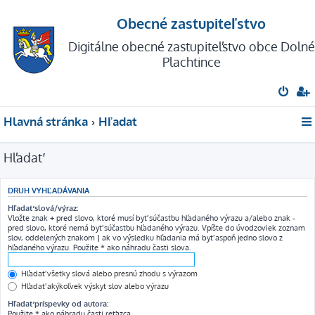
Obecné zastupiteľstvo
Digitálne obecné zastupiteľstvo obce Dolné
Plachtince
Hlavná stránka
Hľadať
Hľadať
DRUH VYHĽADÁVANIA
Hľadať slová/výraz:
Vložte znak
+
pred slovo, ktoré musí byť súčasťou hľadaného výrazu a/alebo znak
-
pred slovo, ktoré nemá byť súčasťou hľadaného výrazu. Vpíšte do úvodzoviek zoznam
slov, oddelených znakom
|
ak vo výsledku hľadania má byť aspoň jedno slovo z
hľadaného výrazu. Použite * ako náhradu časti slova.
Hľadať všetky slová alebo presnú zhodu s výrazom
Hľadať akýkoľvek výskyt slov alebo výrazu
Hľadať príspevky od autora:
Použite * ako náhradu časti reťazca.