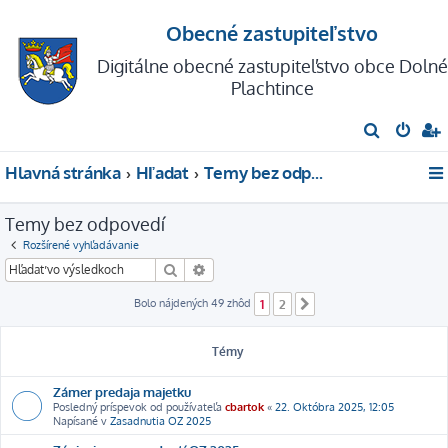
Obecné zastupiteľstvo
Digitálne obecné zastupiteľstvo obce Dolné
Plachtince
H
ľ
Hlavná stránka
Hľadať
Temy bez odpovedí
a
d
Temy bez odpovedí
a
Rozšírené vyhľadávanie
ť
Hľadať
Rozšírené vyhľadávanie
Bolo nájdených 49 zhôd
1
2
Ďalšia
Témy
Zámer predaja majetku
Posledný príspevok od používateľa
cbartok
«
22. Októbra 2025, 12:05
Napísané v
Zasadnutia OZ 2025