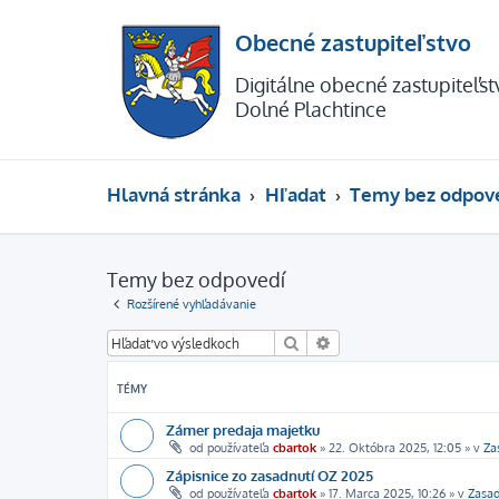
Obecné zastupiteľstvo
Digitálne obecné zastupiteľs
Dolné Plachtince
Hlavná stránka
Hľadať
Temy bez odpov
Temy bez odpovedí
Rozšírené vyhľadávanie
Hľadať
Rozšírené vyhľadávanie
TÉMY
Zámer predaja majetku
od používateľa
cbartok
»
22. Októbra 2025, 12:05
» v
Za
Zápisnice zo zasadnutí OZ 2025
od používateľa
cbartok
»
17. Marca 2025, 10:26
» v
Zasa