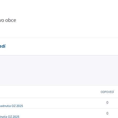
tvo obce
edí
ODPOVEDÍ
0
sadnutia OZ 2025
0
dnutia OZ 2025