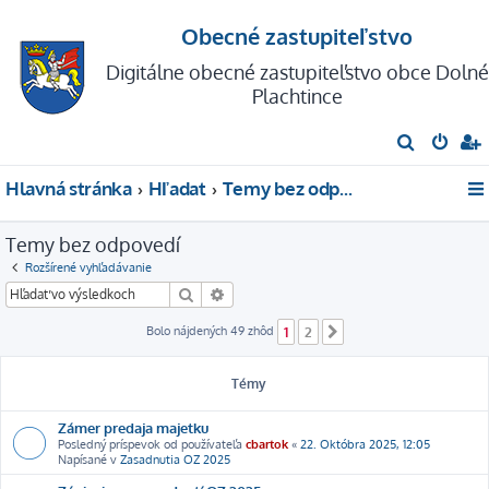
Obecné zastupiteľstvo
Digitálne obecné zastupiteľstvo obce Dolné
Plachtince
H
ľ
Hlavná stránka
Hľadať
Temy bez odpovedí
a
d
Temy bez odpovedí
a
Rozšírené vyhľadávanie
ť
Hľadať
Rozšírené vyhľadávanie
Bolo nájdených 49 zhôd
1
2
Ďalšia
Témy
Zámer predaja majetku
Posledný príspevok od používateľa
cbartok
«
22. Októbra 2025, 12:05
Napísané v
Zasadnutia OZ 2025