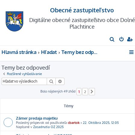
Obecné zastupiteľstvo
Digitálne obecné zastupiteľstvo obce Dolné
Plachtince
H
ľ
Hlavná stránka
Hľadať
Temy bez odpovedí
a
d
Temy bez odpovedí
a
Rozšírené vyhľadávanie
ť
Hľadať
Rozšírené vyhľadávanie
Bolo nájdených 49 zhôd
1
2
Ďalšia
Témy
Zámer predaja majetku
Posledný príspevok od používateľa
cbartok
«
22. Októbra 2025, 12:05
Napísané v
Zasadnutia OZ 2025