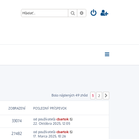
Hľadať
Rozšírené vyhľadávanie
Bolo nájdených 49 zhôd
1
2
Ďalšia
ZOBRAZENÍ
POSLEDNÝ PRÍSPEVOK
od používateľa
cbartok
33074
22. Októbra 2025, 12:05
od používateľa
cbartok
27482
17. Marca 2025, 10:26