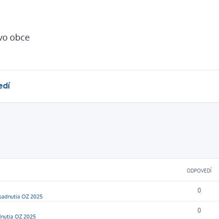
tvo obce
edí
ODPOVEDÍ
0
sadnutia OZ 2025
0
dnutia OZ 2025