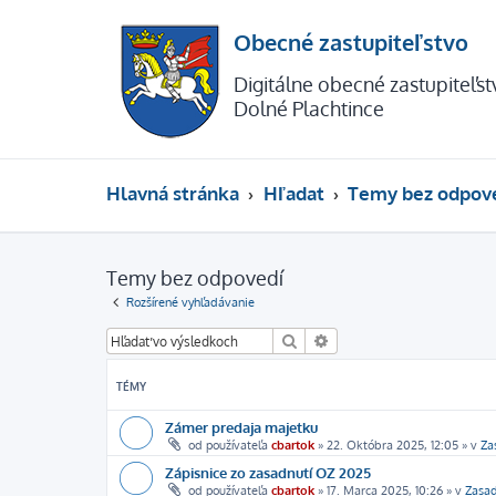
Obecné zastupiteľstvo
Digitálne obecné zastupiteľs
Dolné Plachtince
Hlavná stránka
Hľadať
Temy bez odpov
Temy bez odpovedí
Rozšírené vyhľadávanie
Hľadať
Rozšírené vyhľadávanie
TÉMY
Zámer predaja majetku
od používateľa
cbartok
»
22. Októbra 2025, 12:05
» v
Za
Zápisnice zo zasadnutí OZ 2025
od používateľa
cbartok
»
17. Marca 2025, 10:26
» v
Zasa