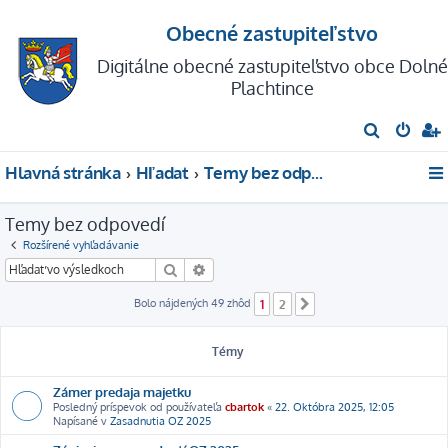
Obecné zastupiteľstvo
Digitálne obecné zastupiteľstvo obce Dolné
Plachtince
H
ľ
Hlavná stránka
Hľadať
Temy bez odpovedí
a
d
Temy bez odpovedí
a
Rozšírené vyhľadávanie
ť
Hľadať
Rozšírené vyhľadávanie
Bolo nájdených 49 zhôd
1
2
Ďalšia
Témy
Zámer predaja majetku
Posledný príspevok od používateľa
cbartok
«
22. Októbra 2025, 12:05
Napísané v
Zasadnutia OZ 2025