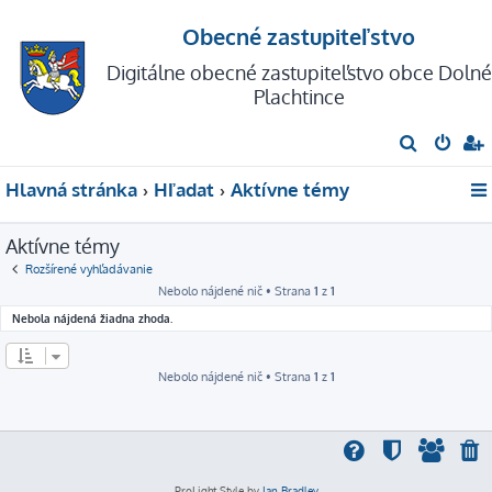
Obecné zastupiteľstvo
Digitálne obecné zastupiteľstvo obce Dolné
Plachtince
H
ľ
Hlavná stránka
Hľadať
Aktívne témy
a
d
Aktívne témy
a
Rozšírené vyhľadávanie
ť
Nebolo nájdené nič • Strana
1
z
1
Nebola nájdená žiadna zhoda.
Nebolo nájdené nič • Strana
1
z
1
ProLight Style by
Ian Bradley