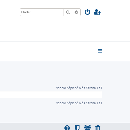
Hľadať
Rozšírené vyhľadávanie
Nebolo nájdené nič • Strana
1
z
1
Nebolo nájdené nič • Strana
1
z
1