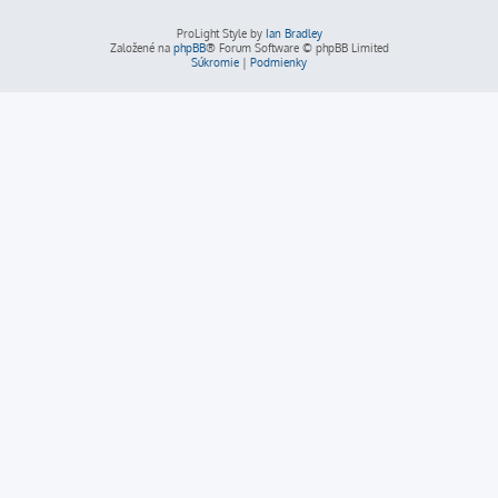
ProLight Style by
Ian Bradley
Založené na
phpBB
® Forum Software © phpBB Limited
Súkromie
|
Podmienky