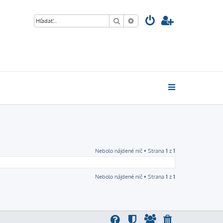
Hľadať
Rozšírené vyhľadávanie
Nebolo nájdené nič • Strana
1
z
1
Nebolo nájdené nič • Strana
1
z
1