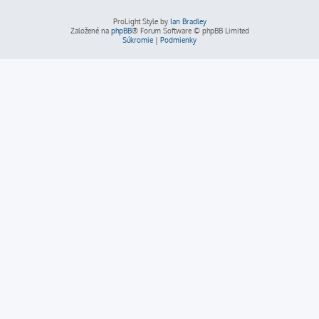
ProLight Style by
Ian Bradley
Založené na
phpBB
® Forum Software © phpBB Limited
Súkromie
|
Podmienky