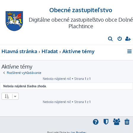
Obecné zastupiteľstvo
Digitálne obecné zastupiteľstvo obce Dolné
Plachtince
H
ľ
Hlavná stránka
Hľadať
Aktívne témy
a
d
Aktívne témy
a
Rozšírené vyhľadávanie
ť
Nebolo nájdené nič • Strana
1
z
1
Nebola nájdená žiadna zhoda.
Nebolo nájdené nič • Strana
1
z
1
ProLight Style by
Ian Bradley