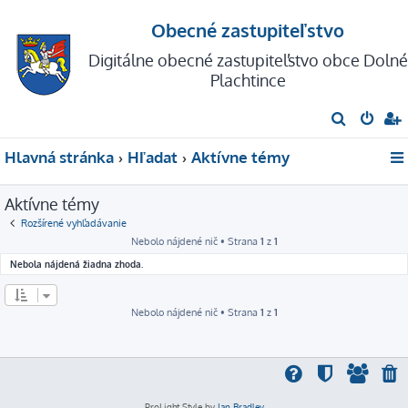
Obecné zastupiteľstvo
Digitálne obecné zastupiteľstvo obce Dolné
Plachtince
H
ľ
Hlavná stránka
Hľadať
Aktívne témy
a
d
Aktívne témy
a
Rozšírené vyhľadávanie
ť
Nebolo nájdené nič • Strana
1
z
1
Nebola nájdená žiadna zhoda.
Nebolo nájdené nič • Strana
1
z
1
ProLight Style by
Ian Bradley