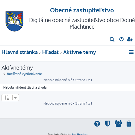
Obecné zastupiteľstvo
Digitálne obecné zastupiteľstvo obce Dolné
Plachtince
H
ľ
Hlavná stránka
Hľadať
Aktívne témy
a
d
Aktívne témy
a
Rozšírené vyhľadávanie
ť
Nebolo nájdené nič • Strana
1
z
1
Nebola nájdená žiadna zhoda.
Nebolo nájdené nič • Strana
1
z
1
ProLight Style by
Ian Bradley