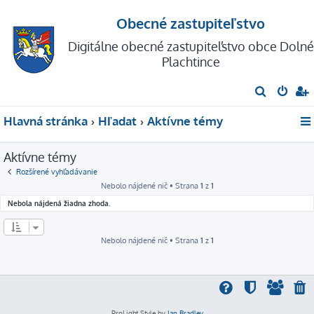
Obecné zastupiteľstvo
Digitálne obecné zastupiteľstvo obce Dolné
Plachtince
H
ľ
Hlavná stránka
Hľadať
Aktívne témy
a
d
Aktívne témy
a
Rozšírené vyhľadávanie
ť
Nebolo nájdené nič • Strana
1
z
1
Nebola nájdená žiadna zhoda.
Nebolo nájdené nič • Strana
1
z
1
ProLight Style by
Ian Bradley