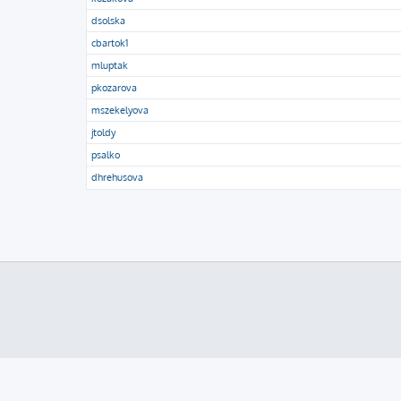
dsolska
cbartok1
mluptak
pkozarova
mszekelyova
jtoldy
psalko
dhrehusova