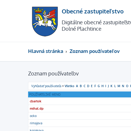
Obecné zastupiteľstvo
Digitálne obecné zastupiteľs
Dolné Plachtince
Hlavná stránka
Zoznam používateľov
Zoznam používateľov
Vyhľadať používateľa
•
Všetko
A
B
C
D
E
F
G
H
I
J
K
L
M
N
O
POUŽÍVATEĽSKÉ MENO
cbartok
mihal.dp
ocko
rimajova
kozakova