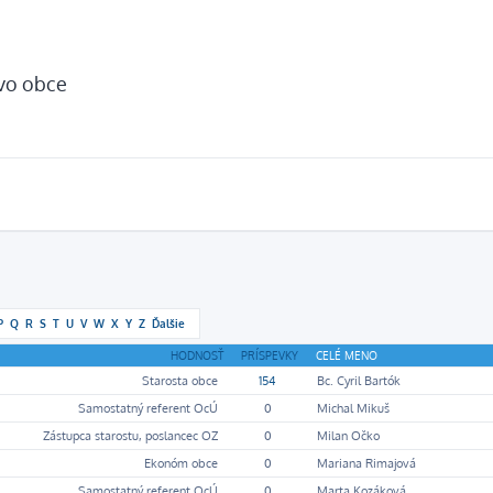
tvo obce
P
Q
R
S
T
U
V
W
X
Y
Z
Ďalšie
HODNOSŤ
PRÍSPEVKY
CELÉ MENO
Starosta obce
154
Bc. Cyril Bartók
Samostatný referent OcÚ
0
Michal Mikuš
Zástupca starostu, poslancec OZ
0
Milan Očko
Ekonóm obce
0
Mariana Rimajová
Samostatný referent OcÚ
0
Marta Kozáková