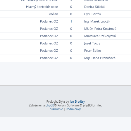
Hlavný kontrolór obce
0
Danica Sölská
občan
0
Cyril Bartók
Poslanec OZ
1
Ing. Marek Lupták
Poslanec OZ
0
MUDr. Petra Kozárová
Poslanec OZ
0
Miroslava Székelyová
Poslanec OZ
0
Jozef Toldy
Poslanec OZ
0
Peter Šalko
Poslanec OZ
0
Mgr. Dana Hrehušová
ProLight Style by
Ian Bradley
Založené na
phpBB
® Forum Software © phpBB Limited
Súkromie
|
Podmienky