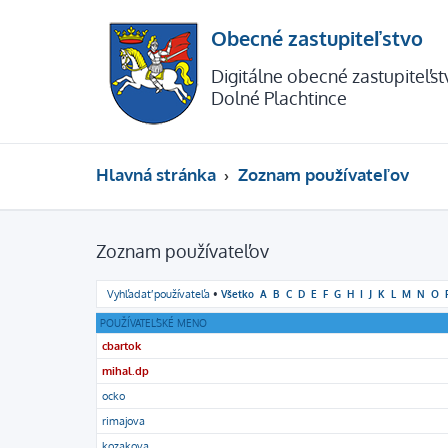
Obecné zastupiteľstvo
Digitálne obecné zastupiteľs
Dolné Plachtince
Hlavná stránka
Zoznam používateľov
Zoznam používateľov
Vyhľadať používateľa
•
Všetko
A
B
C
D
E
F
G
H
I
J
K
L
M
N
O
POUŽÍVATEĽSKÉ MENO
cbartok
mihal.dp
ocko
rimajova
kozakova