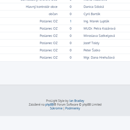
Hlavný kontrolór obce
0
Danica Sölská
občan
0
Cyril Bartók
Poslanec OZ
1
Ing. Marek Lupták
Poslanec OZ
0
MUDr. Petra Kozárová
Poslanec OZ
0
Miroslava Székelyová
Poslanec OZ
0
Jozef Toldy
Poslanec OZ
0
Peter Šalko
Poslanec OZ
0
Mgr. Dana Hrehušová
ProLight Style by
Ian Bradley
Založené na
phpBB
® Forum Software © phpBB Limited
Súkromie
|
Podmienky