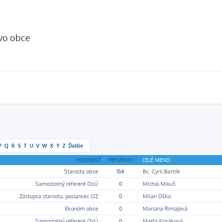
tvo obce
P
Q
R
S
T
U
V
W
X
Y
Z
Ďalšie
HODNOSŤ
PRÍSPEVKY
CELÉ MENO
Starosta obce
154
Bc. Cyril Bartók
Samostatný referent OcÚ
0
Michal Mikuš
Zástupca starostu, poslancec OZ
0
Milan Očko
Ekonóm obce
0
Mariana Rimajová
Samostatný referent OcÚ
0
Marta Kozáková