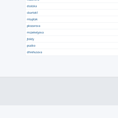
dsolska
cbartok1
mluptak
pkozarova
mszekelyova
jtoldy
psalko
dhrehusova