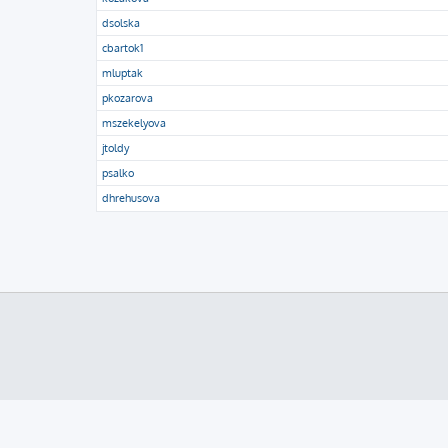
dsolska
cbartok1
mluptak
pkozarova
mszekelyova
jtoldy
psalko
dhrehusova