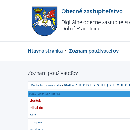
Obecné zastupiteľstvo
Digitálne obecné zastupiteľs
Dolné Plachtince
Hlavná stránka
Zoznam používateľov
Zoznam používateľov
Vyhľadať používateľa
•
Všetko
A
B
C
D
E
F
G
H
I
J
K
L
M
N
O
POUŽÍVATEĽSKÉ MENO
cbartok
mihal.dp
ocko
rimajova
kozakova