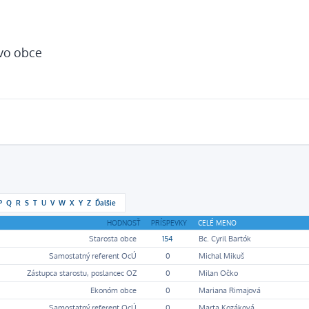
tvo obce
P
Q
R
S
T
U
V
W
X
Y
Z
Ďalšie
HODNOSŤ
PRÍSPEVKY
CELÉ MENO
Starosta obce
154
Bc. Cyril Bartók
Samostatný referent OcÚ
0
Michal Mikuš
Zástupca starostu, poslancec OZ
0
Milan Očko
Ekonóm obce
0
Mariana Rimajová
Samostatný referent OcÚ
0
Marta Kozáková