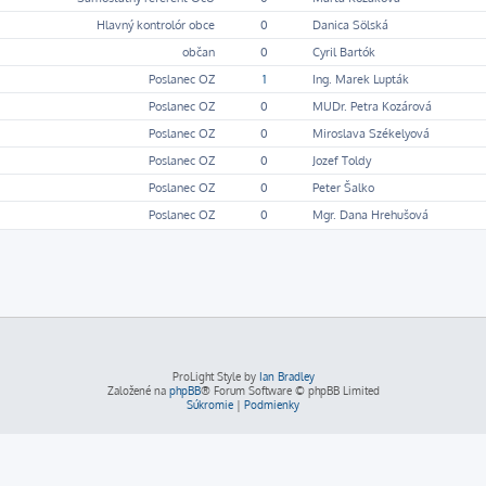
Hlavný kontrolór obce
0
Danica Sölská
občan
0
Cyril Bartók
Poslanec OZ
1
Ing. Marek Lupták
Poslanec OZ
0
MUDr. Petra Kozárová
Poslanec OZ
0
Miroslava Székelyová
Poslanec OZ
0
Jozef Toldy
Poslanec OZ
0
Peter Šalko
Poslanec OZ
0
Mgr. Dana Hrehušová
ProLight Style by
Ian Bradley
Založené na
phpBB
® Forum Software © phpBB Limited
Súkromie
|
Podmienky